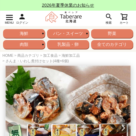
2026年夏季休業のお知らせ
MENU
ログイン
検索
カート
海鮮
パン・スイーツ
野菜
肉類
乳製品・卵
全てのカテゴリ
HOME
商品カテゴリ
加工食品
海鮮加工品
さんま・いわし煮付けセット(4種×6個)