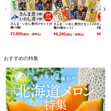
さんま・いわし煮付けセット(4
さんま・いわし煮付けセット(10
さんまのや
種×3個)
種24個セット)
4個）
¥
3,680
¥
6,280
¥
6,380
(税込)
(税込)
(
おすすめの特集