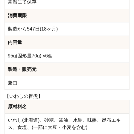
常温にて保存
消費期限
製造から547日(18ヶ月)
内容量
95g(固形量70g) ×6個
製造・販売元
兼由
【いわしの旨煮】
原材料名
いわし(北海道)、砂糖、醤油、水飴、味醂、昆布エキ
ス、食塩、(一部に大豆・小麦を含む)