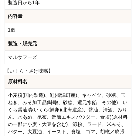
製造日から1年
内容量
1個
製造・販売元
マルサフーズ
【いくら・さけ味噌】
原材料名
小麦粉(国内製造)、鮭(標津町産)、キャベツ、砂糖、玉
ねぎ、みそ加工品(味噌、砂糖、還元水飴、その他)、い
くら醤油漬(いくら(鮭卵)(北海道産)、醤油、清酒、みり
ん、水あめ、昆布、鰹節エキスパウダー、食塩)(原材料
の一部に小麦・大豆を含む)、澱粉、ラード、米みそ、
バター、大豆油、イースト、食塩、ゴマ、胡椒／膨張