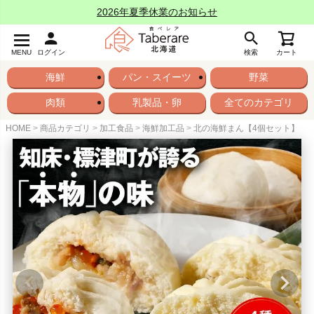
2026年夏季休業のお知らせ
MENU
ログイン
検索
カート
海鮮
パン・スイーツ
野菜
肉類
乳製品・卵
全てのカテゴリ
HOME
商品カテゴリ
加工食品
海鮮加工品
北の海鮮まん【4個セット】