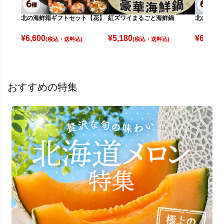
北の海鮮箱ギフトセット【花】
紅ズワイまるごと海鮮鍋
北の海鮮
¥
6,600
¥
5,180
¥
6,200
(税込)
(税込)
(
おすすめの特集