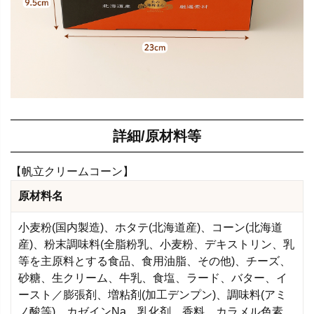
詳細/原材料等
【帆立クリームコーン】
原材料名
小麦粉(国内製造)、ホタテ(北海道産)、コーン(北海道
産)、粉末調味料(全脂粉乳、小麦粉、デキストリン、乳
等を主原料とする食品、食用油脂、その他)、チーズ、
砂糖、生クリーム、牛乳、食塩、ラード、バター、イ
ースト／膨張剤、増粘剤(加工デンプン)、調味料(アミ
ノ酸等)、カゼインNa、乳化剤、香料、カラメル色素、