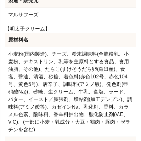
製造・販売元
マルサフーズ
【明太子クリーム】
原材料名
小麦粉(国内製造)、チーズ、粉末調味料(全脂粉乳、小
麦粉、デキストリン、乳等を主原料とする食品、食用
油脂、その他)、たらこ(すけそうだら卵(羅臼産)、食
塩、醤油、清酒、砂糖、着色料(赤色102号、赤色104
号、黄色5号)、唐辛子、調味料(アミノ酸)、発色剤(亜
硝酸Na))、砂糖、生クリーム、牛乳、食塩、ラード、
バター、イースト／膨張剤、増粘剤(加工デンプン)、調
味料(アミノ酸等)、カゼインNa、乳化剤、香料、カラ
メル色素、酸味料、香辛料抽出物、酸化防止剤(V.E、
V.C)、(一部に小麦・乳成分・大豆・鶏肉・豚肉・ゼラ
チンを含む)