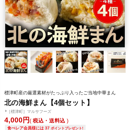
標津町産の厳選素材がたっぷり入ったご当地中華まん
北の海鮮まん【4個セット】
［標津町］マルサフーズ
4,000
税込・送料込
食べレア会員様には
37
ポイントプレゼント!