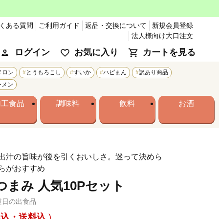
くある質問
ご利用ガイド
返品・交換について
新規会員登録
法人様向け大口注文
ログイン
お気に入り
カートを見る
メロン
とうもろこし
すいか
ハピまん
訳あり商品
ーメン
加工食品
調味料
飲料
お酒
出汁の旨味が後を引くおいしさ。迷って決めら
らがおすすめ
つまみ 人気10Pセット
道日の出食品
税込・送料込