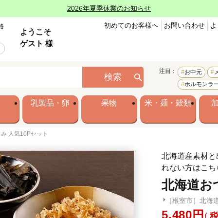
2026年夏季休業のお知らせ
初めてのお客様へ
お問い合わせ
よ
格
ようこそ
ゲスト 様
注目：
お中元
検索
ホルモンラ
乳製品・卵
果物
米・麺・穀類
み 人気10Pセット
北海道産素材と
れない方はこち
北海道お
［根室市］北海
5,480