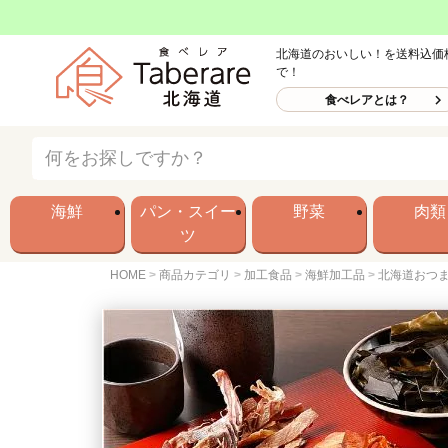
北海道のおいしい！を送料込価
で！
食べレアとは？
海鮮
パン・スイー
野菜
肉類
ツ
HOME
商品カテゴリ
加工食品
海鮮加工品
北海道おつま