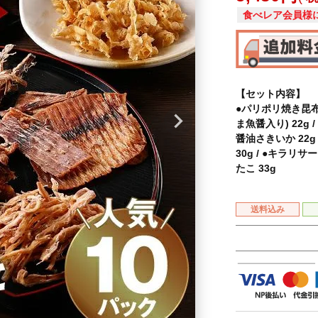
食べレア会員様
【セット内容】
●パリポリ焼き昆布 
ま魚醤入り) 22g
醤油さきいか 22g
30g / ●キラリサ
たこ 33g
送料込み