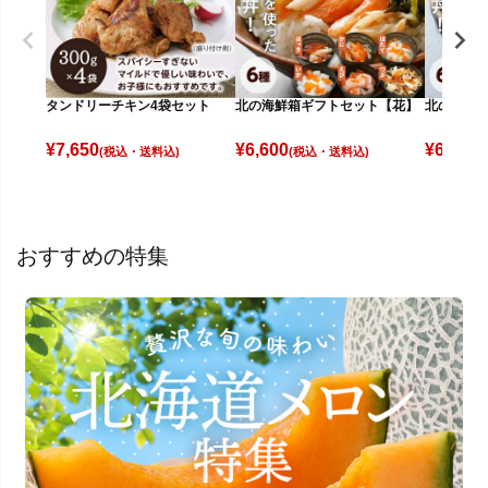
タンドリーチキン4袋セット
北の海鮮箱ギフトセット【花】
北の海鮮
¥
7,650
¥
6,600
¥
6,200
(税込)
(税込)
(
おすすめの特集