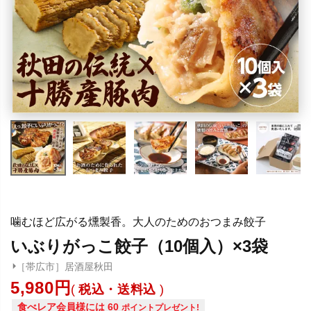
噛むほど広がる燻製香。大人のためのおつまみ餃子
いぶりがっこ餃子（10個入）×3袋
［帯広市］居酒屋秋田
5,980
税込・送料込
食べレア会員様には
60
ポイントプレゼント!