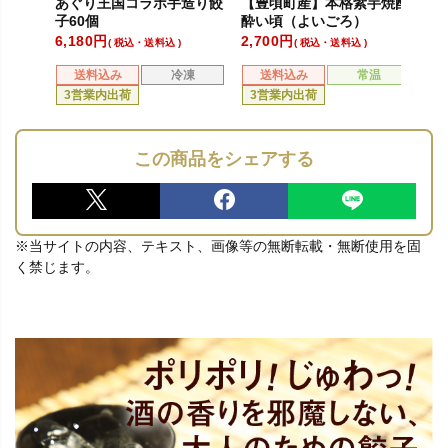
あぐり王国コラボ手造り餃
【豊頃町産】本格紫芋焼酎
福司
子60個
酔い頃（よいごろ）
6,180
2,700
2,
税込・送料込
税込・送料込
送料込み
冷凍
送料込み
常温
3営業内出荷
3営業内出荷
この商品をシェアする
※当サイトの内容、テキスト、画像等の無断転載・無断使用を固
く禁じます。