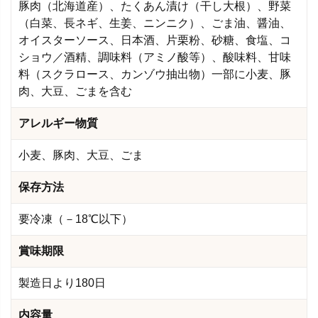
豚肉（北海道産）、たくあん漬け（干し大根）、野菜
（白菜、長ネギ、生姜、ニンニク）、ごま油、醤油、
オイスターソース、日本酒、片栗粉、砂糖、食塩、コ
ショウ／酒精、調味料（アミノ酸等）、酸味料、甘味
料（スクラロース、カンゾウ抽出物）一部に小麦、豚
肉、大豆、ごまを含む
アレルギー物質
小麦、豚肉、大豆、ごま
保存方法
要冷凍（－18℃以下）
賞味期限
製造日より180日
内容量