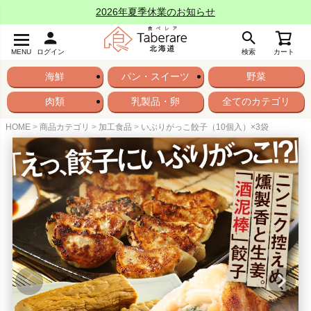
2026年夏季休業のお知らせ
MENU
ログイン
検索
カート
海鮮
パン・スイーツ
野菜
肉類
乳製品・卵
全てのカテゴリ
HOME
商品カテゴリ
加工食品
いぶりがっこ餃子（10個入）×3袋