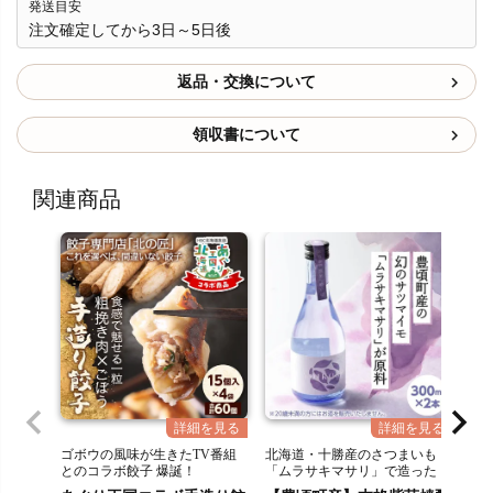
発送目安
注文確定してから3日～5日後
返品・交換について
領収書について
関連商品
ゴボウの風味が生きたTV番組
北海道・十勝産のさつまいも
19
とのコラボ餃子 爆誕！
「ムラサキマサリ」で造った
酒