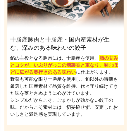
十勝産豚肉と十勝産・国内産素材が生
む、深みのある味わいの餃子
餡の主役となる豚肉には、十勝産を使用。
脂の甘み
とコクが、いぶりがっこの燻製香と重なり、噛むほ
どに広がる奥行きのある味わい
に仕上がります。
野菜も可能な限り十勝産を使用し、旬以外の時期も
厳選した国産素材で品質を維持。代々守り続けてき
た味を落とさぬように心がけています。
シンプルだからこそ、ごまかしが効かない餃子の
味。だからこそ素材には一切妥協せず、安定したお
いしさと満足感を実現しています。