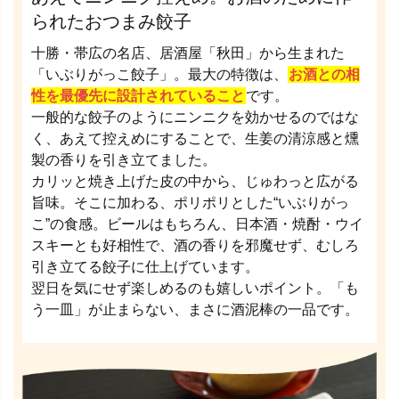
られたおつまみ餃子
十勝・帯広の名店、居酒屋「秋田」から生まれた
「いぶりがっこ餃子」。最大の特徴は、
お酒との相
性を最優先に設計されていること
です。
一般的な餃子のようにニンニクを効かせるのではな
く、あえて控えめにすることで、生姜の清涼感と燻
製の香りを引き立てました。
カリッと焼き上げた皮の中から、じゅわっと広がる
旨味。そこに加わる、ポリポリとした“いぶりがっ
こ”の食感。ビールはもちろん、日本酒・焼酎・ウイ
スキーとも好相性で、酒の香りを邪魔せず、むしろ
引き立てる餃子に仕上げています。
翌日を気にせず楽しめるのも嬉しいポイント。「も
う一皿」が止まらない、まさに酒泥棒の一品です。