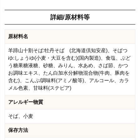
詳細/原材料等
原材料名
羊蹄山十割そば:牡丹そば (北海道倶知安産)、そばつ
ゆ:しょうゆ(小麦・大豆を含む)(国内製造)、食塩、ぶど
う糖果糖液糖、砂糖、みりん、水あめ、さば節、かつ
お調味エキス、たん白加水分解物混合物(牛肉、豚肉を
含む)、こんぶ/調味料(アミノ酸等)、アルコール、カラ
メル色素、甘味料(ステビア)
アレルギー物質
そば、小麦
保存方法