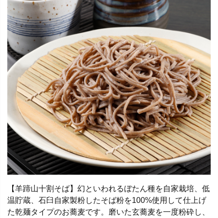
【羊蹄山十割そば】幻といわれるぼたん種を自家栽培、低
温貯蔵、石臼自家製粉したそば粉を100%使用して仕上げ
た乾麺タイプのお蕎麦です。磨いた玄蕎麦を一度粉砕し、