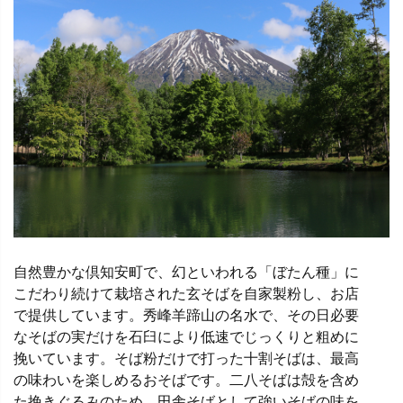
自然豊かな倶知安町で、幻といわれる「ぼたん種」に
こだわり続けて栽培された玄そばを自家製粉し、お店
で提供しています。秀峰羊蹄山の名水で、その日必要
なそばの実だけを石臼により低速でじっくりと粗めに
挽いています。そば粉だけで打った十割そばは、最高
の味わいを楽しめるおそばです。二八そばは殻を含め
た挽きぐるみのため、田舎そばとして強いそばの味を