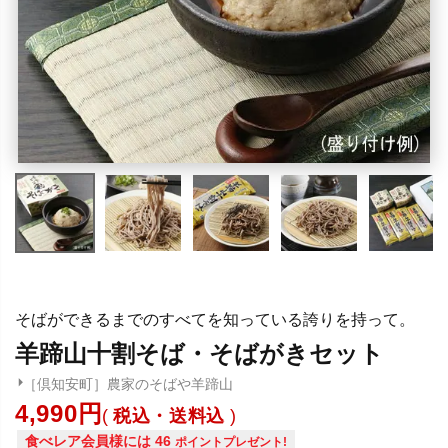
そばができるまでのすべてを知っている誇りを持って。
羊蹄山十割そば・そばがきセット
［倶知安町］農家のそばや羊蹄山
4,990
税込・送料込
食べレア会員様には
46
ポイントプレゼント!