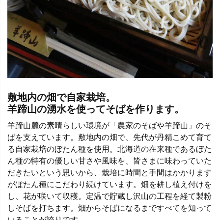
敷地内の畑で自家栽培。
羊蹄山の湧水を使ってそばを作ります。
羊蹄山麓の素晴らしい環境が「農家のそばや羊蹄山」のそ
ばを支えています。敷地内の畑で、先代が丹精こめて育て
る自家栽培のぼたん種を使用。北海道の在来種であるぼた
ん種の特有の優しい甘さや風味を、皆さまに味わっていた
だきたいという思いから、栽培に時間と手間はかかります
がぼたん種にこだわり続けています。畑を耕し植え付けを
し、花が咲いて収穫。定温で貯蔵し沢山の工程を経て製粉
しそばを打ちます。畑からそばになるまですべてを知って
いることが誇りです。