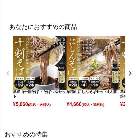
あなたにおすすめの商品
羊蹄山十割そば ・そばつゆセッ
羊蹄山にしんそばセット4人前
羊蹄山十割
ト
粧箱入】
¥
5,060
¥
4,660
¥
3,360
(税込)
(税込)
(
おすすめの特集