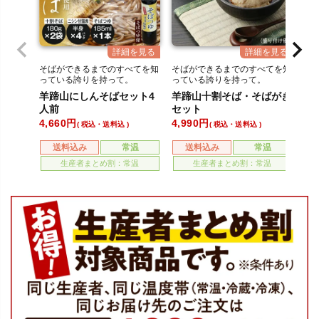
そばができるまでのすべてを知
そばができるまでのすべてを知
そ
っている誇りを持って。
っている誇りを持って。
っ
羊蹄山にしんそばセット4
羊蹄山十割そば・そばがき
羊
人前
セット
袋
4,660
4,990
7,
税込・送料込
税込・送料込
送料込み
常温
送料込み
常温
生産者まとめ割：常温
生産者まとめ割：常温