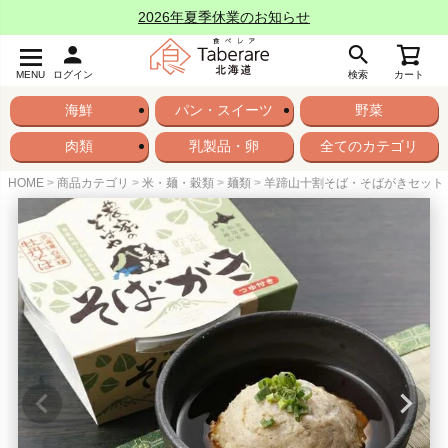
2026年夏季休業のお知らせ
MENU
ログイン
検索
カート
海鮮
パン・スイーツ
野菜
肉類
乳製品・卵
全てのカテゴリ
HOME
商品カテゴリ
米・麺・穀類
麺類
羊蹄山十割そば・そばがきセット