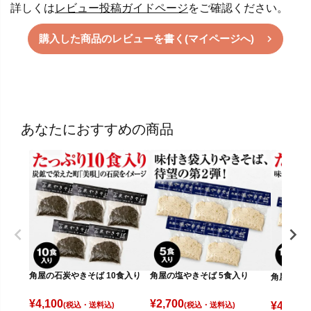
詳しくは
レビュー投稿ガイドページ
をご確認ください。
購入した商品のレビューを書く(マイページへ)
あなたにおすすめの商品
角屋の石炭やきそば 10食入り
角屋の塩やきそば 5食入り
角屋の塩や
¥
4,100
¥
2,700
¥
4,100
(税込)
(税込)
(