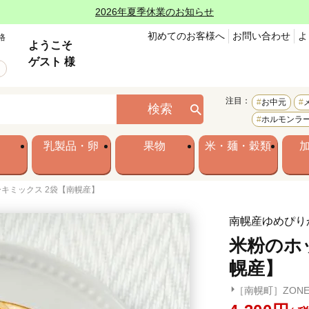
2026年夏季休業のお知らせ
初めてのお客様へ
お問い合わせ
よ
格
ようこそ
ゲスト 様
注目：
お中元
検索
ホルモンラ
乳製品・卵
果物
米・麺・穀類
キミックス 2袋【南幌産】
南幌産ゆめぴり
米粉のホ
幌産】
［南幌町］ZON