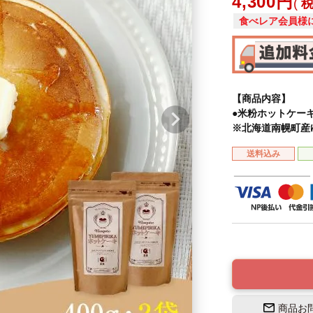
4,300
食べレア会員様
【商品内容】
●米粉ホットケーキミ
※北海道南幌町産
送料込み
商品お