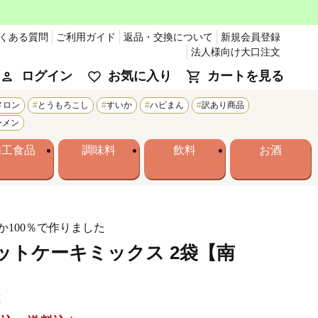
くある質問
ご利用ガイド
返品・交換について
新規会員登録
法人様向け大口注文
ログイン
お気に入り
カートを見る
メロン
とうもろこし
すいか
ハピまん
訳あり商品
ーメン
加工食品
調味料
飲料
お酒
か100％で作りました
ットケーキミックス 2袋【南
E