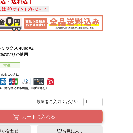
税込・送料込
には
40
ポイントプレゼント!
ックス 400g×2
ゆめぴりか使用
常温
カートに入れる
問い合わせ
お気に入り