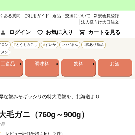
くある質問
ご利用ガイド
返品・交換について
新規会員登録
法人様向け大口注文
ログイン
お気に入り
カートを見る
メロン
とうもろこし
すいか
ハピまん
訳あり商品
ーメン
加工食品
調味料
飲料
お酒
厚な蟹みそギッシリの特大毛蟹を、北海道より
大毛ガニ（760g～900g）
食品
レビュー評価平均:4.50
（2件）