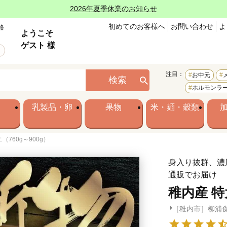
2026年夏季休業のお知らせ
初めてのお客様へ
お問い合わせ
よ
格
ようこそ
ゲスト 様
注目：
お中元
検索
ホルモンラ
乳製品・卵
果物
米・麺・穀類
（760g～900g）
身入り抜群、濃
通販でお届け
稚内産 特
［稚内市］柳浦