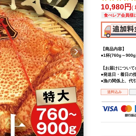
10,980
食べレア会員様
【商品内容】
●1杯(760g～900g
【お届けについて
●発送日・着日の
●漁の関係上、代
送料込み