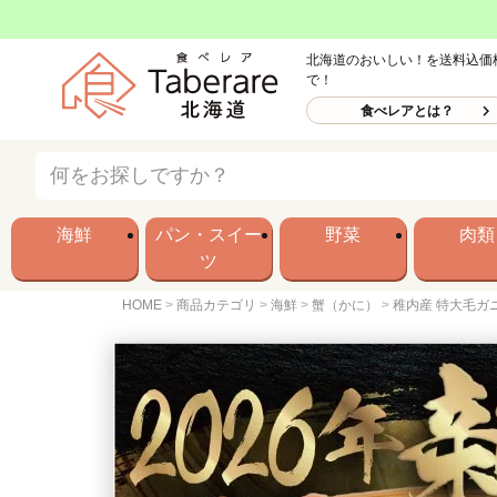
北海道のおいしい！を送料込価
で！
食べレアとは？
海鮮
パン・スイー
野菜
肉類
ツ
HOME
商品カテゴリ
海鮮
蟹（かに）
稚内産 特大毛ガニ