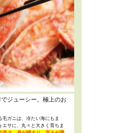
群でジューシー。極上のお
る毛ガニは、冷たい海にもま
をエサに、丸々と大きく育ちま
の良さ。身が締まり、旨みが凝