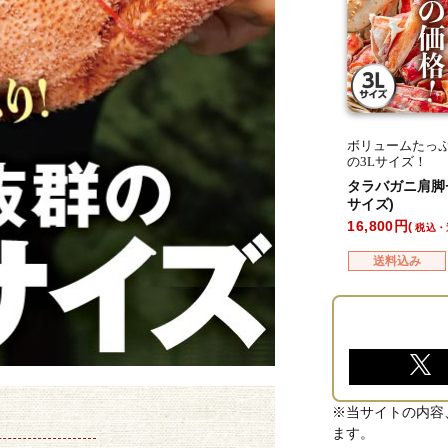
ボリュームたっぷ
の3Lサイズ！
タラバガニ肩脚
サイズ)
16,800
税込・
送料込み
※当サイトの内容
ます。