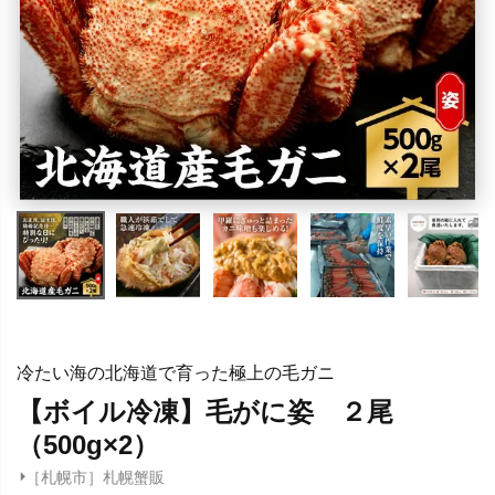
冷たい海の北海道で育った極上の毛ガニ
【ボイル冷凍】毛がに姿 ２尾
（500g×2）
［札幌市］札幌蟹販