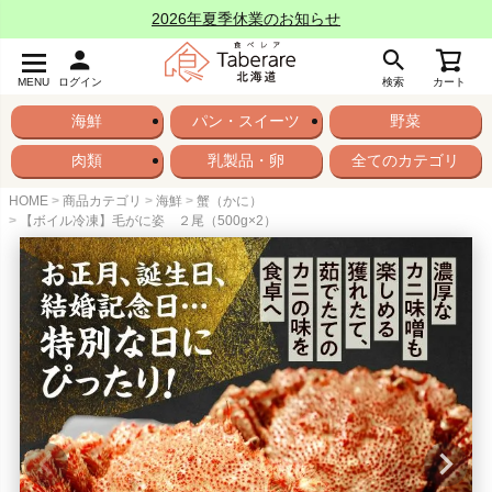
2026年夏季休業のお知らせ
MENU
ログイン
検索
カート
海鮮
パン・スイーツ
野菜
肉類
乳製品・卵
全てのカテゴリ
HOME
商品カテゴリ
海鮮
蟹（かに）
【ボイル冷凍】毛がに姿 ２尾（500g×2）