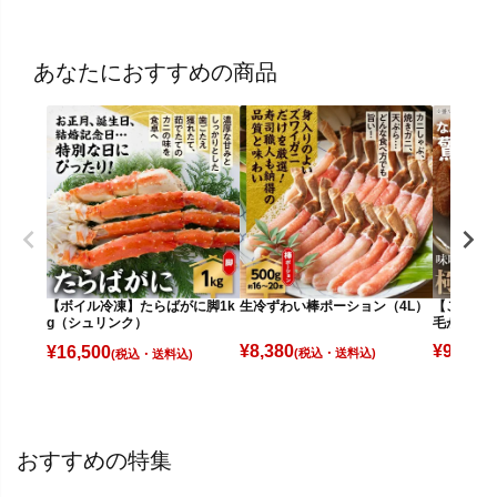
あなたにおすすめの商品
生冷ずわい棒ポーション（4L）
【ご贈答に
【ボイル冷凍】たらばがに脚1k
毛がに（約
g（シュリンク）
¥
8,380
¥
9,980
¥
16,500
(税込)
(
(税込)
おすすめの特集