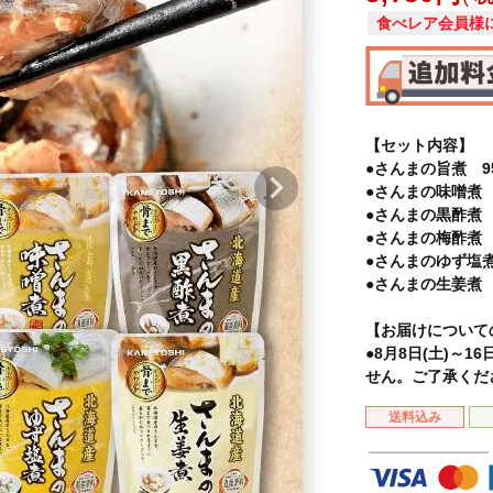
食べレア会員様
【セット内容】
●さんまの旨煮 95
●さんまの味噌煮 9
●さんまの黒酢煮 9
●さんまの梅酢煮 9
●さんまのゆず塩煮 
●さんまの生姜煮 9
【お届けについて
●8月8日(土)～
せん。ご了承くだ
送料込み