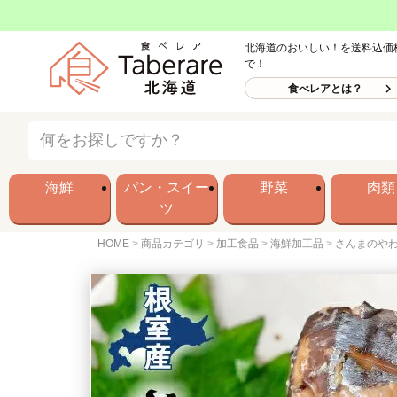
北海道のおいしい！を送料込価
で！
食べレアとは？
海鮮
パン・スイー
野菜
肉類
ツ
HOME
商品カテゴリ
加工食品
海鮮加工品
さんまのやわ