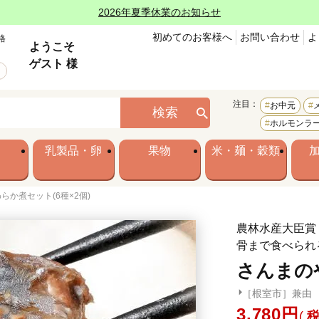
2026年夏季休業のお知らせ
初めてのお客様へ
お問い合わせ
よ
格
ようこそ
ゲスト 様
注目：
お中元
検索
ホルモンラ
乳製品・卵
果物
米・麺・穀類
らか煮セット(6種×2個)
農林水産大臣賞
骨まで食べられ
さんまのや
［根室市］兼由
3,780