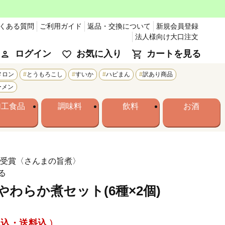
くある質問
ご利用ガイド
返品・交換について
新規会員登録
法人様向け大口注文
ログイン
お気に入り
カートを見る
メロン
とうもろこし
すいか
ハピまん
訳あり商品
ーメン
加工食品
調味料
飲料
お酒
 受賞〈さんまの旨煮〉
る
わらか煮セット(6種×2個)
税込・送料込