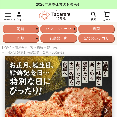
2026年夏季休業のお知らせ
MENU
ログイン
検索
カート
海鮮
パン・スイーツ
野菜
肉類
乳製品・卵
全てのカテゴリ
HOME
商品カテゴリ
海鮮
蟹（かに）
【ボイル冷凍】毛がに姿 ２尾（500g×2）