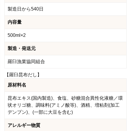
製造日から540日
内容量
500ml×2
製造・発送元
羅臼漁業協同組合
【羅臼昆布だし】
原材料名
昆布エキス(国内製造)、食塩、砂糖混合異性化液糖／環
状オリゴ糖、調味料(アミノ酸等)、酒精、増粘剤(加工
デンプン)、(一部に大豆を含む)
アレルギー物質