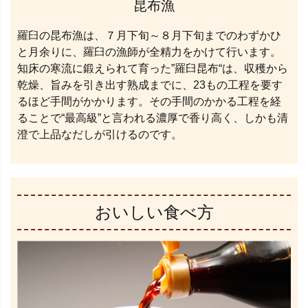
昆布漁
羅臼の昆布漁は、７月下旬～８月下旬までのわずかひ
と月余りに、羅臼の漁師が全精力をかけて行います。
知床の寒流に鍛えられて育った”羅臼昆布“は、収穫から
乾燥、旨みを引き出す熟成までに、23もの工程を要す
るほど手間がかかります。その手間のかかる工程を経
ることで“最高級”と言われる濃厚で香り高く、しかも清
澄で上品なだしが引けるのです。
おいしい食べ方