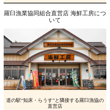
羅臼漁業協同組合直営店 海鮮工房につ
いて
道の駅“知床・らうす”と隣接する羅臼漁協の
直営店