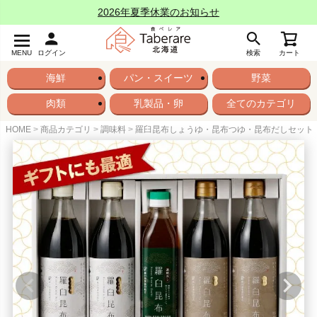
2026年夏季休業のお知らせ
MENU
ログイン
検索
カート
海鮮
パン・スイーツ
野菜
肉類
乳製品・卵
全てのカテゴリ
HOME
商品カテゴリ
調味料
羅臼昆布しょうゆ・昆布つゆ・昆布だしセット