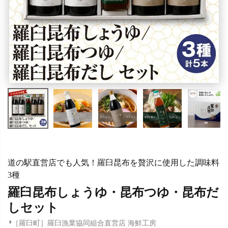
道の駅直営店でも人気！羅臼昆布を贅沢に使用した調味料
3種
羅臼昆布しょうゆ・昆布つゆ・昆布だ
しセット
［羅臼町］羅臼漁業協同組合直営店 海鮮工房