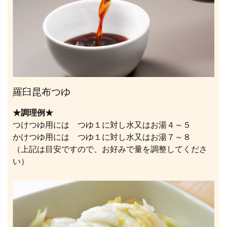
羅臼昆布つゆ
★調理例★
つけつゆ用には つゆ１に対し水又はお湯４～５
かけつゆ用には つゆ１に対し水又はお湯７～８
（上記は目安ですので、お好みで量を調整してくださ
い）