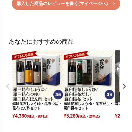
購入した商品のレビューを書く(マイページへ)
あなたにおすすめの商品
羅臼昆布しょうゆ・昆布つゆ・
羅臼昆布しょうゆ・昆布だし・
森の昆布
昆布ぽん酢セット
羅臼昆布セット
¥
4,380
¥
5,280
¥
2,750
(税込)
(税込)
(