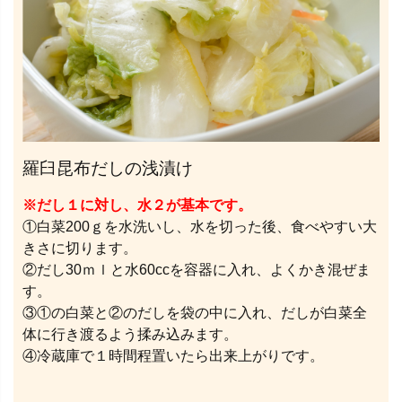
羅臼昆布だしの浅漬け
※だし１に対し、水２が基本です。
①白菜200ｇを水洗いし、水を切った後、食べやすい大
きさに切ります。
②だし30ｍｌと水60ccを容器に入れ、よくかき混ぜま
す。
③①の白菜と②のだしを袋の中に入れ、だしが白菜全
体に行き渡るよう揉み込みます。
④冷蔵庫で１時間程置いたら出来上がりです。