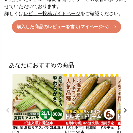
せていただいております。
詳しくは
レビュー投稿ガイドページ
をご確認ください。
購入した商品のレビューを書く(マイページへ)
あなたにおすすめの商品
栗山産 夏採りアスパラ 2L/L混 8
【のし不可】剣淵産 ドルチェ
【のし不
00g
ドリーム6本
ドリーム1