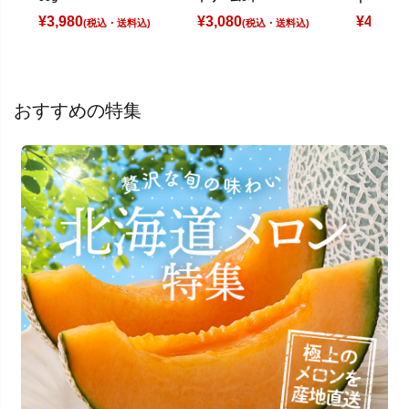
¥
3,980
¥
3,080
¥
4,180
(税込)
(税込)
(
おすすめの特集