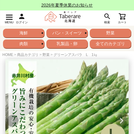
2026年夏季休業のお知らせ
MENU
ログイン
検索
カート
海鮮
パン・スイーツ
野菜
肉類
乳製品・卵
全てのカテゴリ
HOME
商品カテゴリ
野菜
グリーンアスパラ L 1㎏