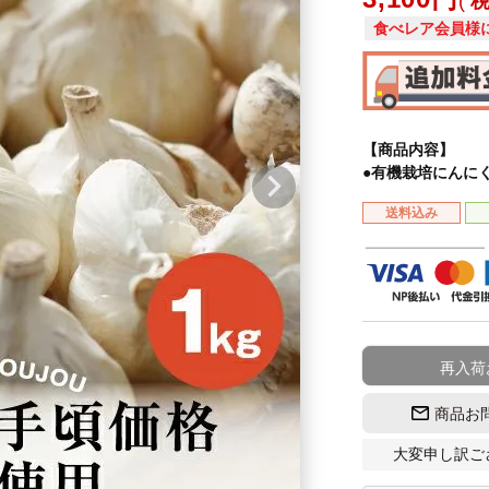
食べレア会員様
【商品内容】
●有機栽培にんにく
送料込み
再入荷
商品お
大変申し訳ご