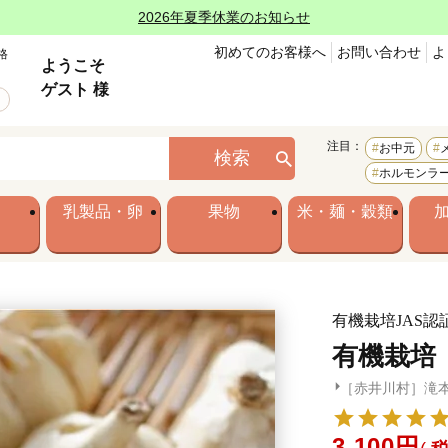
2026年夏季休業のお知らせ
初めてのお客様へ
お問い合わせ
よ
格
ようこそ
ゲスト 様
注目：
お中元
検索
ホルモンラ
乳製品・卵
果物
米・麺・穀類
有機栽培JAS
有機栽培
［赤井川村］滝
3,100