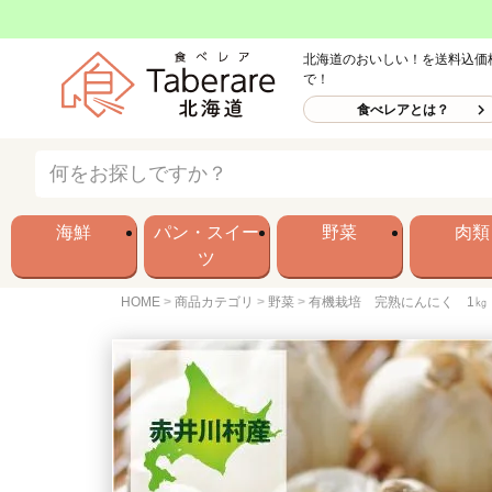
北海道のおいしい！を送料込価
で！
食べレアとは？
海鮮
パン・スイー
野菜
肉類
ツ
HOME
商品カテゴリ
野菜
有機栽培 完熟にんにく 1㎏