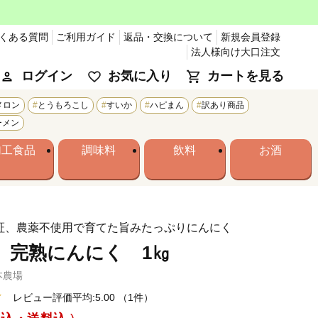
くある質問
ご利用ガイド
返品・交換について
新規会員登録
法人様向け大口注文
ログイン
お気に入り
カートを見る
メロン
とうもろこし
すいか
ハピまん
訳あり商品
ーメン
加工食品
調味料
飲料
お酒
認証、農薬不使用で育てた旨みたっぷりにんにく
 完熟にんにく 1㎏
本農場
レビュー評価平均:5.00
（1件）