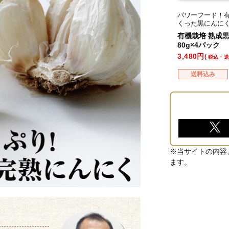
パワーフード！有
くった黒にんに
有機栽培 熟成
80g×4パック
3,480
税込・
送料込み
※当サイトの内容
ます。