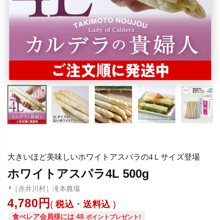
大きいほど美味しいホワイトアスパラの4Ｌサイズ登場
ホワイトアスパラ4L 500g
［赤井川村］滝本農場
4,780
税込・送料込
食べレア会員様には
48
ポイントプレゼント!