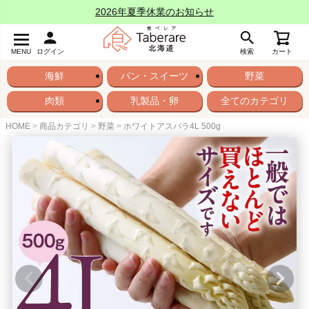
2026年夏季休業のお知らせ
MENU
ログイン
検索
カート
海鮮
パン・スイーツ
野菜
肉類
乳製品・卵
全てのカテゴリ
HOME
商品カテゴリ
野菜
ホワイトアスパラ4L 500g