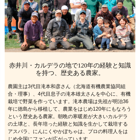
赤井川・カルデラの地で120年の経験と知識
を持つ、歴史ある農家。
農園主は3代目滝本和彦さん（北海道有機農業協同組
合・理事）、4代目息子の滝本雄太さんを中心に、有機
栽培で野菜を作っています。滝本農場は先祖が明治36
年に徳島から移植して、農業をはじめ120年にもなろう
という歴史ある農家。朝晩の寒暖差が大きいカルデラ
の土壌と、長年培った経験と知識を生かして栽培する
アスパラ、にんにくやかぼちゃは、プロの料理人をは
じめ全国にファンが広がっています。