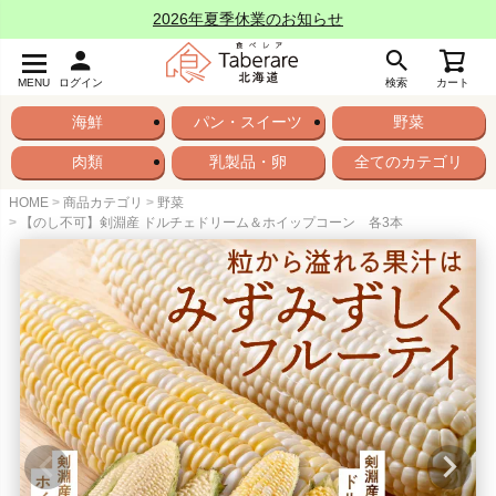
2026年夏季休業のお知らせ
MENU
ログイン
検索
カート
海鮮
パン・スイーツ
野菜
肉類
乳製品・卵
全てのカテゴリ
HOME
商品カテゴリ
野菜
【のし不可】剣淵産 ドルチェドリーム＆ホイップコーン 各3本