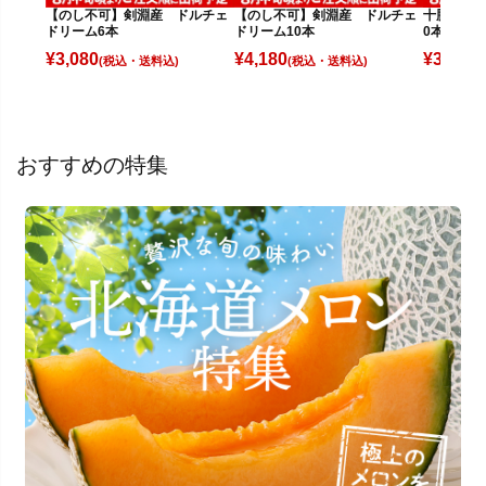
【のし不可】剣淵産 ドルチェ
十勝幕別産
【のし不可】剣淵産 ドルチェ
ドリーム6本
0本(5kg)
ドリーム10本
¥
3,080
¥
3,580
¥
4,180
(税込)
(
(税込)
おすすめの特集