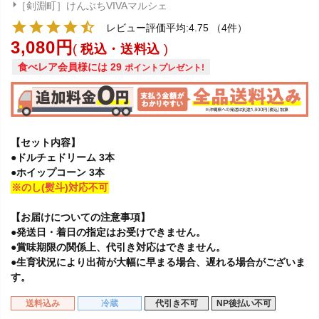
［剣淵町］けんぶちVIVAマルシェ
レビュー評価平均:4.75
（4件）
3,080
税込・送料込
食べレア会員様には
29
ポイントプレゼント!
【セット内容】
●ドルチェドリーム 3本
●ホイップコーン 3本
※のし(熨斗)対応不可
【お届けについての注意事項】
●発送日・着日の指定はお受けできません。
●賞味期限の関係上、代引き対応はできません。
●生育状況により出荷が大幅に早まる場合、遅れる場合がございま
す。
送料込み
冷蔵
代引き不可
NP後払い不可