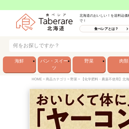
北海道のおいしい！を送料込価
で！
食べレアとは？
海鮮
パン・スイー
野菜
肉類
ツ
HOME
商品カテゴリ
野菜
【化学肥料・農薬不使用】北海道