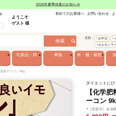
2026年夏季休業のお知らせ
初めてのお客様へ
お問い合わせ
よ
格
ようこそ
ゲスト 様
注目：
お中元
検索
ホルモンラ
乳製品・卵
果物
米・麺・穀類
産ヤーコン 9kg
ダイエットにぴ
【化学肥
ーコン 9k
［恵庭市］余湖