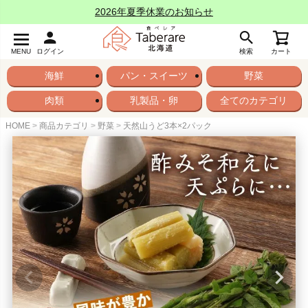
2026年夏季休業のお知らせ
MENU
ログイン
検索
カート
海鮮
パン・スイーツ
野菜
肉類
乳製品・卵
全てのカテゴリ
HOME
商品カテゴリ
野菜
天然山うど3本×2パック