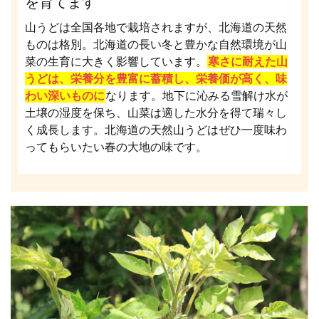
を育てます
山うどは全国各地で栽培されますが、北海道の天然
ものは格別。北海道の長い冬と豊かな自然環境が山
菜の生育に大きく影響しています。
寒さに耐えた山
うどは、栄養分を豊富に蓄積し、栄養価が高く、味
わい深いものに
なります。地下に沁みる雪解け水が
土壌の湿度を保ち、山菜は適した水分を得て瑞々し
く成長します。北海道の天然山うどはぜひ一度味わ
ってもらいたい春の大地の味です。