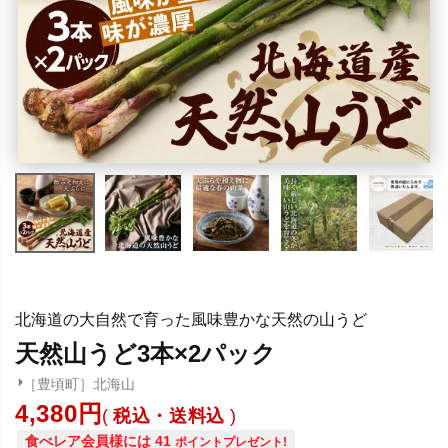
北海道の大自然で育った風味豊かな天然の山うど
天然山うど3本×2パック
［豊頃町］北海山
4,380
税込・送料込
食べレア会員様には
41
ポイントプレゼント!