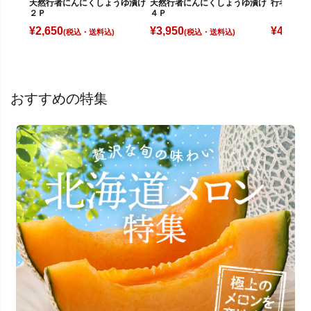
天然行者にんにくしょうゆ漬け
行者にんに
天然行者にんにくしょうゆ漬け
２Ｐ
４Ｐ
¥
2,650
¥
4,480
¥
3,950
(税込)
(
(税込)
おすすめの特集