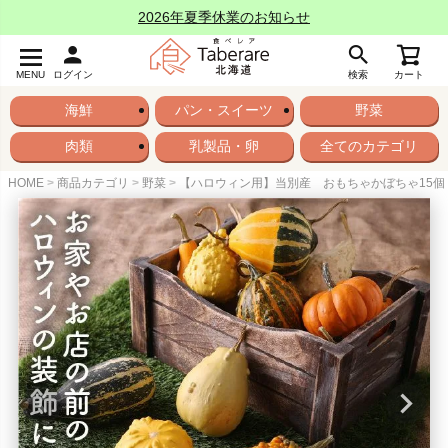
2026年夏季休業のお知らせ
MENU
ログイン
検索
カート
海鮮
パン・スイーツ
野菜
肉類
乳製品・卵
全てのカテゴリ
HOME
商品カテゴリ
野菜
【ハロウィン用】当別産 おもちゃかぼちゃ15個