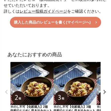
せていただいております。
詳しくは
レビュー投稿ガイドページ
をご確認ください。
購入した商品のレビューを書く(マイページへ)
あなたにおすすめの商品
※のし不可【化粧箱入】2箱
※のし不可【化粧箱入】3箱
※のし不
中村のとりめし炊き込みセット
中村のとりめし炊き込みセット
中村のと