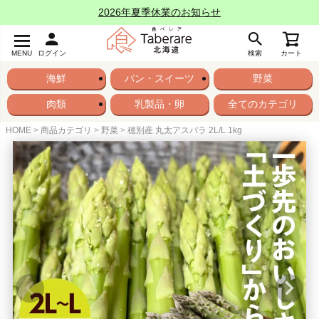
2026年夏季休業のお知らせ
MENU
ログイン
検索
カート
海鮮
パン・スイーツ
野菜
肉類
乳製品・卵
全てのカテゴリ
HOME
商品カテゴリ
野菜
穂別産 丸太アスパラ 2L/L 1kg