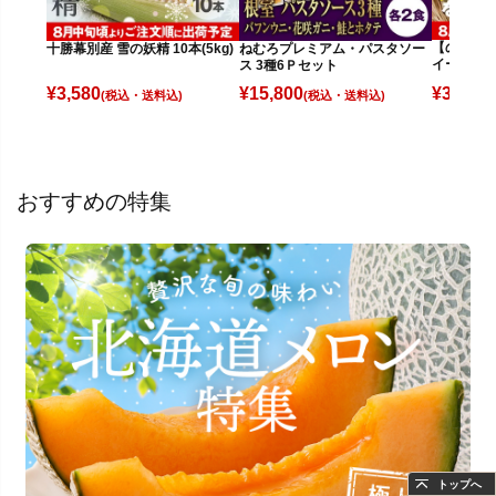
【のし不可】
十勝幕別産 雪の妖精 10本(5kg)
ねむろプレミアム・パスタソー
イートコ
ス 3種6Ｐセット
¥
3,080
¥
3,580
¥
15,800
(
(税込)
(税込)
おすすめの特集
トップへ