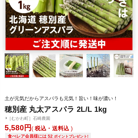
土が元気だからアスパラも元気！旨い！味が濃い！
穂別産 丸太アスパラ 2L/L 1kg
［むかわ町］石崎農園
5,580
税込・送料込
食べレア会員様には
52
ポイントプレゼント!