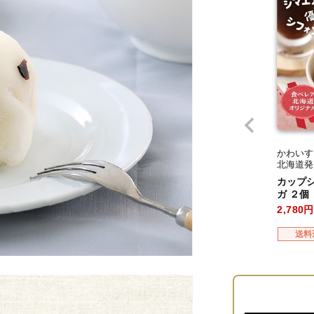
かわいす
北海道発
カップ
ガ ２個
2,780
送料