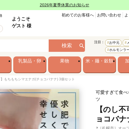
2026年夏季休業のお知らせ
初めてのお客様へ
お問い合わせ
よ
格
ようこそ
ゲスト 様
注目：
お中元
検索
ホルモンラ
乳製品・卵
果物
米・麺・穀類
】もちもちシマエナガ(チョコバナナ) 3個セット
可愛すぎて食べ
ツ
【のし不
ョコバナナ
［札幌市］オー