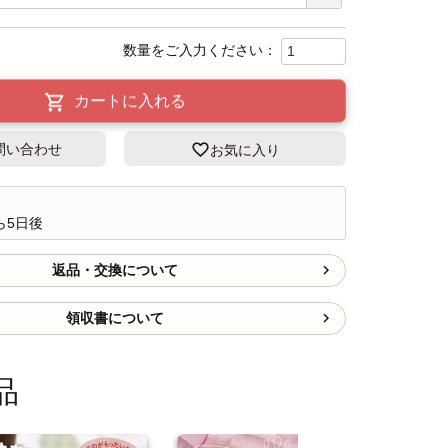
必
須
)
カートに入れる
問い合わせ
お気に入り
ら5日後
返品・交換について
領収書について
品