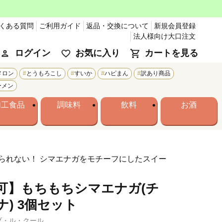
くある質問
ご利用ガイド
返品・交換について
新規会員登録
法人様向け大口注文
ログイン
お気に入り
カートを見る
メロン
とうもろこし
すいか
ハピまん
訳あり商品
ーメン
加工食品
調味料
飲料
お酒
られない！ シマエナガをモチーフにしたスイー
可】もちもちシマエナガ(チ
) 3個セット
ブ・ル・クール