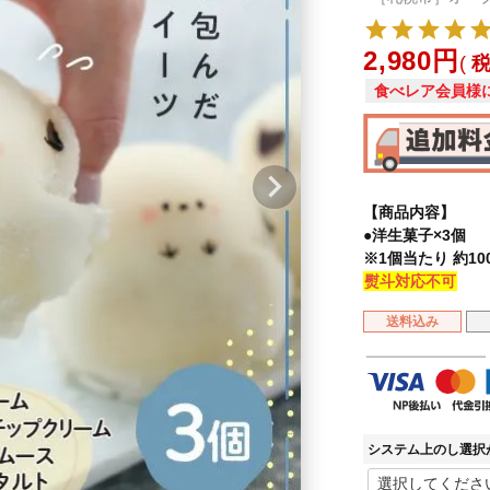
2,980
食べレア会員様
【商品内容】
●洋生菓子×3個
※1個当たり 約10
熨斗対応不可
送料込み
システム上のし選択