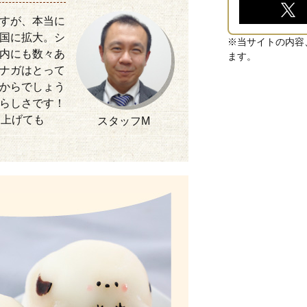
すが、本当に
国に拡大。シ
※当サイトの内容
内にも数々あ
ます。
ナガはとって
からでしょう
らしさです！
に上げても
スタッフM