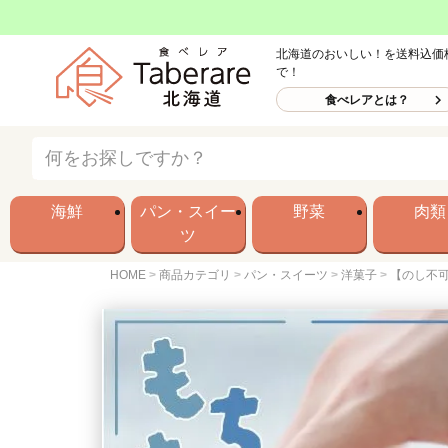
北海道のおいしい！を送料込価
で！
食べレアとは？
海鮮
パン・スイー
野菜
肉類
ツ
HOME
商品カテゴリ
パン・スイーツ
洋菓子
【のし不可