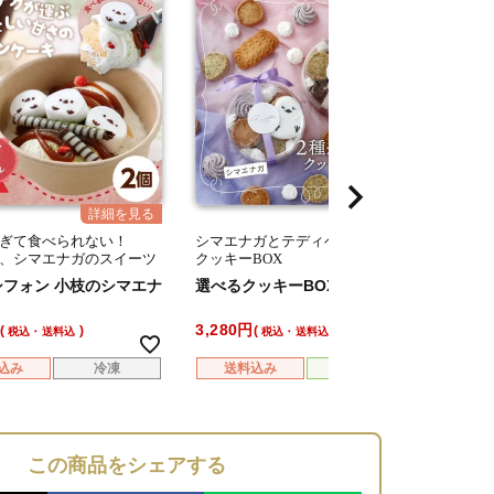
ぎて食べられない！
シマエナガとテディベア：選べる
かわい
、シマエナガのスイーツ
クッキーBOX
エナガ
シフォン 小枝のシマエナ
選べるクッキーBOX
6種の
3,280
4,980
税込・送料込
税込・送料込
込み
冷凍
送料込み
常温
送
この商品をシェアする