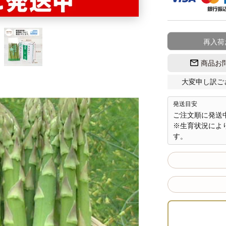
再入荷
商品お
大変申し訳ご
発送目安
ご注文順に発送
※生育状況によ
す。