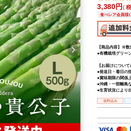
3,380
食べレア会員様
【商品内容】※数
●有機栽培グリーン
【お届けについて
●発送日・着日の
●賞味期限の関係
●沖縄・一部離島
●生育状況により
送料込み