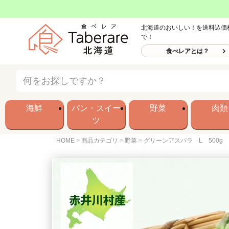
北海道のおいしい！を送料込価
で！
食べレアとは？
海鮮
パン・スイー
野菜
肉類
ツ
HOME
商品カテゴリ
野菜
グリーンアスパラ L 500g