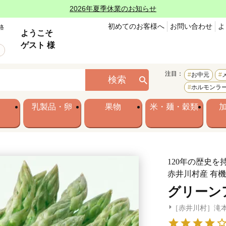
2026年夏季休業のお知らせ
初めてのお客様へ
お問い合わせ
よ
格
ようこそ
ゲスト 様
注目：
お中元
検索
ホルモンラ
乳製品・卵
果物
米・麺・穀類
120年の歴史
赤井川村産 有
グリーンア
［赤井川村］滝