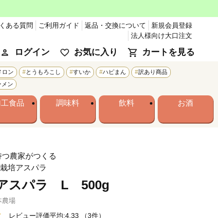
くある質問
ご利用ガイド
返品・交換について
新規会員登録
法人様向け大口注文
ログイン
お気に入り
カートを見る
メロン
とうもろこし
すいか
ハピまん
訳あり商品
ーメン
加工食品
調味料
飲料
お酒
を持つ農家がつくる
機栽培アスパラ
スパラ L 500g
本農場
レビュー評価平均:4.33
（3件）