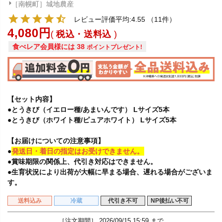
［南幌町］城地農産
レビュー評価平均:4.55
（11件）
4,080
税込・送料込
食べレア会員様には
38
ポイントプレゼント!
【セット内容】
●とうきび（イエロー種/あまいんです） Lサイズ5本
●とうきび（ホワイト種/ピュアホワイト） Lサイズ5本
【お届けについての注意事項】
●
発送日・着日の指定はお受けできません。
●賞味期限の関係上、代引き対応はできません。
●生育状況により出荷が大幅に早まる場合、遅れる場合がございま
す。
送料込み
冷蔵
代引き不可
NP後払い不可
［注文期間］
2026/09/15 15:59