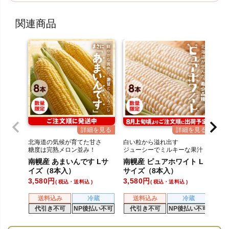
関連商品
北海道の気候が育てた甘さ
白い粒から溢れ出す
糖度は完熟メロン並み！
ジューシーでミルキーな果汁
南幌産 あまいんです Lサ
南幌産 ピュアホワイト L
イズ（8本入）
サイズ（8本入）
3,580
3,580
税込・送料込
税込・送料込
送料込み
冷蔵
送料込み
冷蔵
代引き不可
NP後払い不可
代引き不可
NP後払い不可