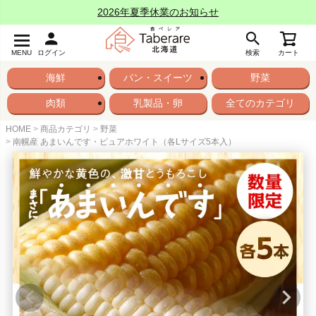
2026年夏季休業のお知らせ
MENU
ログイン
検索
カート
海鮮
パン・スイーツ
野菜
肉類
乳製品・卵
全てのカテゴリ
HOME
商品カテゴリ
野菜
南幌産 あまいんです・ピュアホワイト（各Lサイズ5本入）