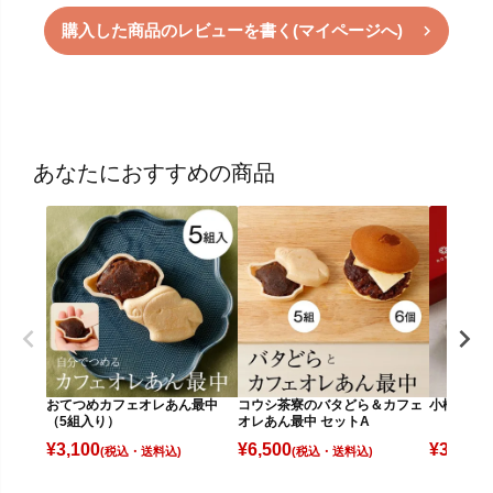
購入した商品のレビューを書く(マイページへ)
あなたにおすすめの商品
おてつめカフェオレあん最中
コウシ茶寮のバタどら＆カフェ
小樽たる
（5組入り）
オレあん最中 セットA
¥
3,100
¥
6,500
¥
3,480
(税込)
(税込)
(