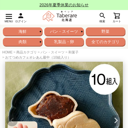
2026年夏季休業のお知らせ
MENU
ログイン
検索
カート
海鮮
パン・スイーツ
野菜
肉類
乳製品・卵
全てのカテゴリ
HOME
商品カテゴリ
パン・スイーツ
和菓子
おてつめカフェオレあん最中（10組入り）