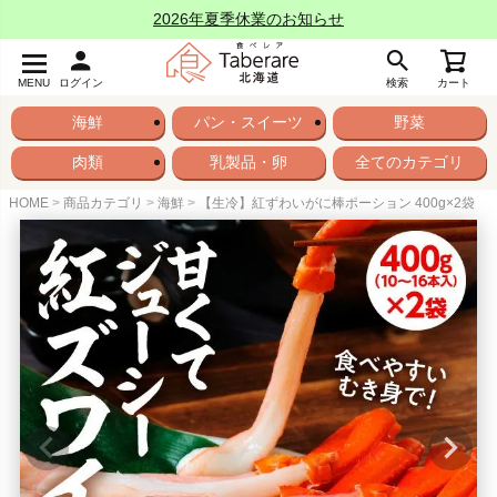
2026年夏季休業のお知らせ
MENU
ログイン
検索
カート
海鮮
パン・スイーツ
野菜
肉類
乳製品・卵
全てのカテゴリ
HOME
商品カテゴリ
海鮮
【生冷】紅ずわいがに棒ポーション 400g×2袋