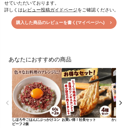
せていただいております。
詳しくは
レビュー投稿ガイドページ
をご確認ください。
購入した商品のレビューを書く(マイページへ)
あなたにおすすめの商品
しほろ牛ごはんにぶっかけコン
お買い得！社長セット
かきの燻製
ビーフ 2個