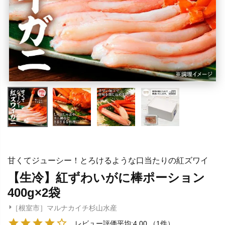
甘くてジューシー！とろけるような口当たりの紅ズワイ
【生冷】紅ずわいがに棒ポーション
400g×2袋
［根室市］マルナカイチ杉山水産
レビュー評価平均:4.00
（1件）