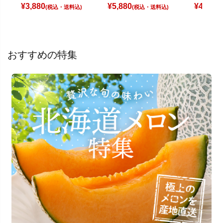
¥
3,880
¥
5,880
¥
4,680
(税込)
(税込)
(
おすすめの特集