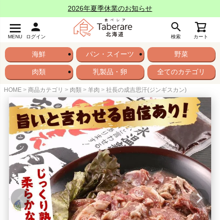
2026年夏季休業のお知らせ
MENU
ログイン
検索
カート
海鮮
パン・スイーツ
野菜
肉類
乳製品・卵
全てのカテゴリ
HOME
商品カテゴリ
肉類
羊肉
社長の成吉思汗(ジンギスカン)