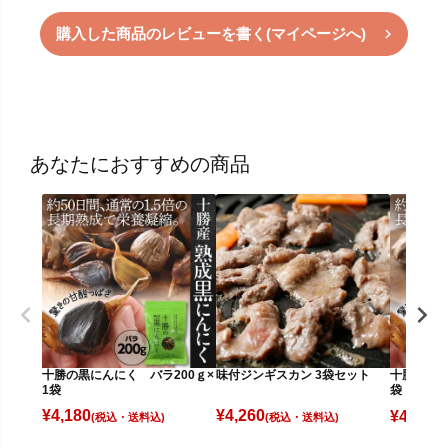
購入した商品のレビューを書く(マイページへ)
あなたにおすすめの商品
十勝の黒にんにく バラ200ｇ×
味付ジンギスカン 3袋セット
十勝の黒に
1袋
袋
¥
4,180
¥
4,260
¥
4,580
(税込)
(税込)
(