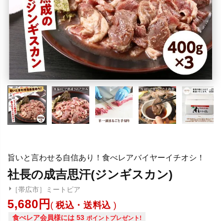
旨いと言わせる自信あり！食べレアバイヤーイチオシ！
社長の成吉思汗(ジンギスカン)
［帯広市］ミートピア
5,680
税込・送料込
食べレア会員様には
53
ポイントプレゼント!