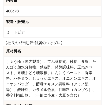
内容量
400g×3
製造・販売元
ミートピア
【社長の成吉思汗 付属のつけダレ】
原材料名
しょうゆ（国内製造）、てん菜糖蜜、砂糖、食塩、た
んぱく加水分解物、醸造酢、発酵調味料、玉ねぎペー
スト、果糖ぶどう糖液糖、にんにくペースト、香辛
料、ハチミツ、しょうがエキス、オニオンエキス、オ
ニオンパウダー、酵母エキス／調味料（アミノ酸
等）、酸味料、カラメル色素、甘味料（カンゾウ）、
香辛料抽出物、（一部に小麦・大豆を含む）