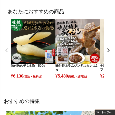
あなたにおすすめの商品
味付数の子 1本物 500g
味付特上ラムジンギスカン 1.2
十勝ウイ
㎏
フトサラ
¥
6,130
¥
5,480
¥
2,830
(税込)
(税込)
(
おすすめの特集
トップへ