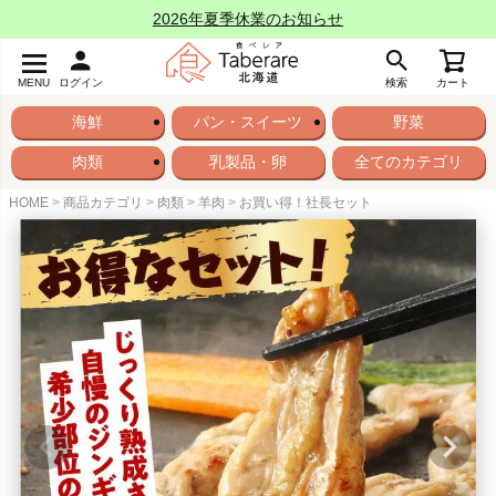
2026年夏季休業のお知らせ
MENU
ログイン
検索
カート
海鮮
パン・スイーツ
野菜
肉類
乳製品・卵
全てのカテゴリ
HOME
商品カテゴリ
肉類
羊肉
お買い得！社長セット