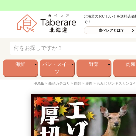
北海道のおいしい！を送料込価
で！
食べレアとは？
海鮮
パン・スイー
野菜
肉類
ツ
HOME
商品カテゴリ
肉類
鹿肉
もみじジンギスカン 2P（