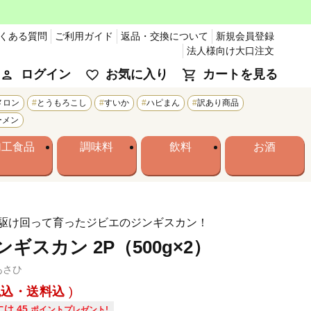
くある質問
ご利用ガイド
返品・交換について
新規会員登録
法人様向け大口注文
ログイン
お気に入り
カートを見る
メロン
とうもろこし
すいか
ハピまん
訳あり商品
ーメン
加工食品
調味料
飲料
お酒
駆け回って育ったジビエのジンギスカン！
ギスカン 2P（500g×2）
あさひ
税込・送料込
には
45
ポイントプレゼント!