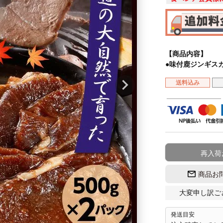
【商品内容】
●味付鹿ジンギスカン
送料込み
再入荷
商品お
大変申し訳ご
発送目安