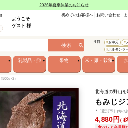
2026年夏季休業のお知らせ
初めてのお客様へ
お問い合わせ
よ
格
ようこそ
ゲスト 様
注目：
お中元
検索
ホルモンラ
乳製品・卵
果物
米・麺・穀類
500g×2）
北海道の野山を
もみじジン
［登別市］肉の
4,880
食べレア会員様