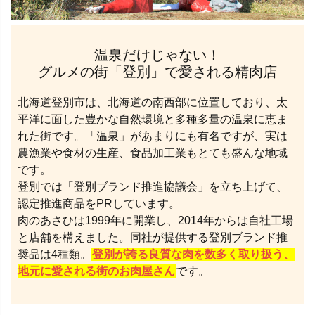
温泉だけじゃない！
グルメの街「登別」で愛される精肉店
北海道登別市は、北海道の南西部に位置しており、太
平洋に面した豊かな自然環境と多種多量の温泉に恵ま
れた街です。「温泉」があまりにも有名ですが、実は
農漁業や食材の生産、食品加工業もとても盛んな地域
です。
登別では「登別ブランド推進協議会」を立ち上げて、
認定推進商品をPRしています。
肉のあさひは1999年に開業し、2014年からは自社工場
と店舗を構えました。同社が提供する登別ブランド推
奨品は4種類。
登別が誇る良質な肉を数多く取り扱う、
地元に愛される街のお肉屋さん
です。