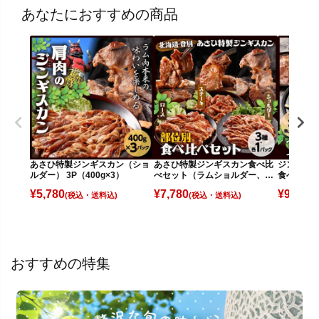
あなたにおすすめの商品
あさひ特製ジンギスカン（ショ
あさひ特製ジンギスカン食べ比
ジンギス
ルダー） 3P（400g×3）
べセット（ラムショルダー、ロ
食べ比べセ
ース、ステーキ）
¥
5,780
¥
7,780
¥
9,880
(税込)
(税込)
(
おすすめの特集