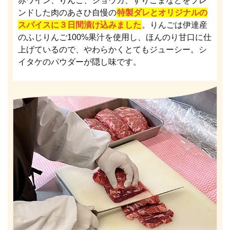
赤ワイン、りんご、ショウガ、すりごまなどをブレ
ンドした肉のあさひ自慢の
特製ダレとオリジナルの
スパイスに３日間漬け込みました
。りんごは伊達産
のふじりんご100%果汁を使用し、ほんのり甘口に仕
上げているので、やわらかくとてもジューシー。シ
イタケのパウダーが隠し味です。