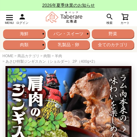
2026年夏季休業のお知らせ
MENU
ログイン
検索
カート
海鮮
パン・スイーツ
野菜
肉類
乳製品・卵
全てのカテゴリ
HOME
商品カテゴリ
肉類
羊肉
あさひ特製ジンギスカン（ショルダー） 2P（400g×2）