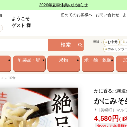
2026年夏季休業のお知らせ
初めてのお客様へ
お問い合わせ
よ
格
ようこそ
ゲスト 様
注目：
お中元
検索
ホルモンラ
乳製品・卵
果物
米・麺・穀類
メン 10食
かに香る北海道
かにみそ
［美幌町］マル
4,580
食べレア会員様