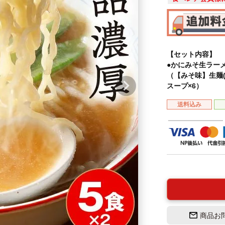
【セット内容】
●かにみそ生ラーメ
（【みそ味】生麺(1
スープ×6）
送料込み
商品お