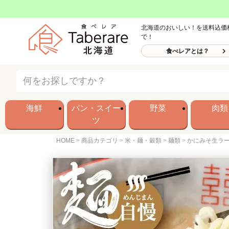
北海道のおいしい！を送料込価
で！
食べレアとは？
海鮮
パン・スイー
野菜
肉類
ツ
HOME
商品カテゴリ
米・麺・穀類
麺類
かにみそ生ラー