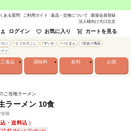
くある質問
ご利用ガイド
返品・交換について
新規会員登録
法人様向け大口注文
ログイン
お気に入り
カートを見る
メロン
とうもろこし
すいか
ハピまん
訳あり商品
ーメン
加工食品
調味料
飲料
お酒
のご当地ラーメン
生ラーメン 10食
ワ製麺
税込・送料込
には
42
ポイントプレゼント!