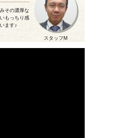
みその濃厚な
いもっちり感
います♪
スタッフM