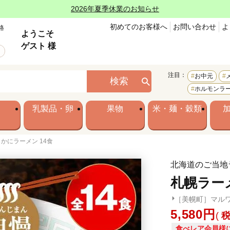
2026年夏季休業のお知らせ
初めてのお客様へ
お問い合わせ
よ
格
ようこそ
ゲスト 様
注目：
お中元
検索
ホルモンラ
乳製品・卵
果物
米・麺・穀類
かにラーメン 14食
北海道のご当地
札幌ラー
［美幌町］マル
5,580
食べレア会員様