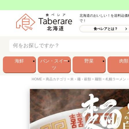
北海道のおいしい！を送料込価
で！
食べレアとは？
海鮮
パン・スイー
野菜
肉類
ツ
HOME
商品カテゴリ
米・麺・穀類
麺類
札幌ラーメン・