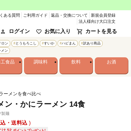
くある質問
ご利用ガイド
返品・交換について
新規会員登録
法人様向け大口注文
ログイン
お気に入り
カートを見る
メロン
とうもろこし
すいか
ハピまん
訳あり商品
ーメン
加工食品
調味料
飲料
お酒
ラーメンを食べ比べ
メン・かにラーメン 14食
ワ製麺
税込・送料込
には
52
ポイントプレゼント!