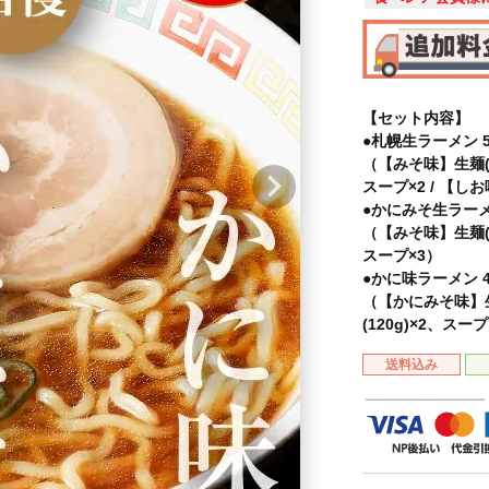
【セット内容】
●札幌生ラーメン 
（【みそ味】生麺(1
スープ×2 / 【しお
●かにみそ生ラーメ
（【みそ味】生麺(1
スープ×3）
●かに味ラーメン 
（【かにみそ味】生麺
(120g)×2、スー
送料込み