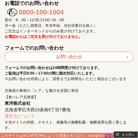
お電話でのお問い合わせ
0800-100-1004
受付：9：00～12:00,13:00~16：00
月〜金（ただし祝祭日、年末年始、当社休業日を除く）
ご注文はインターネットからのみ受け付けております。
お電話からはご注文を受け付けておりません。
フォームでのお問い合わせ
お問い合わせ
フォームでのお問い合わせは24時間受け付けております。
ご返信は平日9:00～17:00の間に順次対応いたします。
※お問い合わせ内容により、回答までお時間をいただく場合がございます
北海道の食材の「レア」な魅力を全国に発信
【食べレア北海道】
東洋株式会社
北海道帯広市西10条南9丁目7番地
運営元について
※当サイトの内容、テキスト、画像等の無断転載・無断使用を固く禁じま
す。
トップへ
このサイトはreCAPTCHAによって保護されており、Googleの
プライバシーポリシ