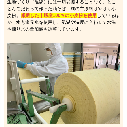
生地づくり（混練）には一切妥協することなく、とこ
とんこだわって作った油そば。麺の主原料はやはり小
麦粉。
厳選した十勝産100％の小麦粉を使用
しているほ
か、水も還元水を使用し、気温や湿度に合わせて水温
や練り水の量加減も調整しています。