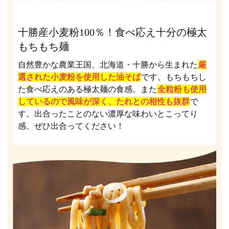
十勝産小麦粉100％！食べ応え十分の極太
もちもち麺
自然豊かな農業王国、北海道・十勝から生まれた
厳
選された小麦粉を使用した油そば
です。もちもちし
た食べ応えのある極太麺の食感。また
全粒粉も使用
しているので風味が深く、たれとの相性も抜群
で
す。出合ったことのない濃厚な味わいとこってり
感、ぜひ出合ってください！