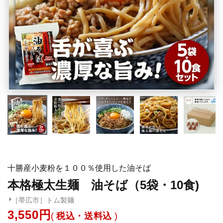
十勝産小麦粉を１００％使用した油そば
本格極太生麺 油そば（5袋・10食)
［帯広市］トム製麺
3,550
税込・送料込