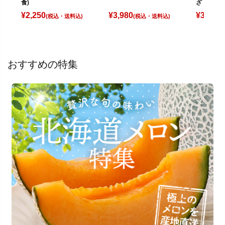
食)
ざ 24個
¥
2,250
¥
3,980
¥
3,200
(税込)
(税込)
(
おすすめの特集