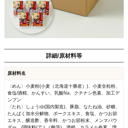
詳細/原材料等
原材料名
〈めん〉小麦粉(小麦（北海道十勝産）)、小麦全粒粉、
食塩/酒精、かんすい、乳酸Na、クチナシ色素、加工デ
ンプン
〈たれ〉しょうゆ(国内製造)、豚脂、なたね油、砂糖、
たんぱく加水分解物、ポークエキス、食塩、かつお節
エキス、醸造酢、香辛料、かつお節粉末、メンマパウ
ダー、/調味料(アミノ酸等)、酒精、カラメル色素、増