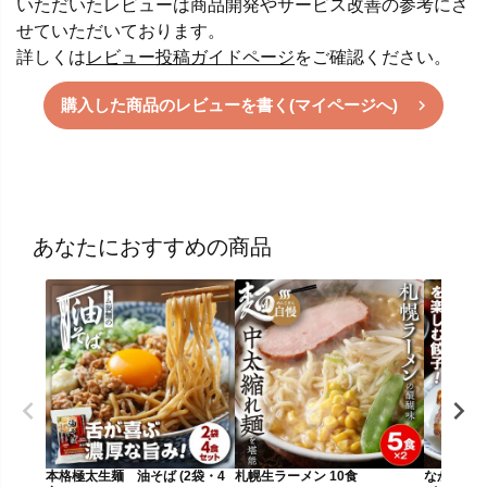
いただいたレビューは商品開発やサービス改善の参考にさ
せていただいております。
詳しくは
レビュー投稿ガイドページ
をご確認ください。
購入した商品のレビューを書く(マイページへ)
あなたにおすすめの商品
本格極太生麺 油そば (2袋・4
札幌生ラーメン 10食
なかしべ