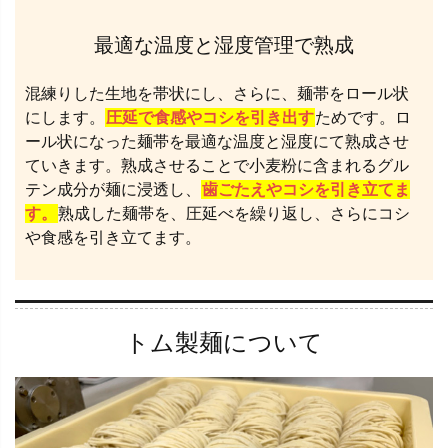
最適な温度と湿度管理で熟成
混練りした生地を帯状にし、さらに、麺帯をロール状
にします。
圧延で食感やコシを引き出す
ためです。ロ
ール状になった麺帯を最適な温度と湿度にて熟成させ
ていきます。熟成させることで小麦粉に含まれるグル
テン成分が麺に浸透し、
歯ごたえやコシを引き立てま
す。
熟成した麺帯を、圧延べを繰り返し、さらにコシ
や食感を引き立てます。
トム製麺について