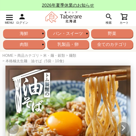
2026年夏季休業のお知らせ
MENU
ログイン
検索
カート
海鮮
パン・スイーツ
野菜
肉類
乳製品・卵
全てのカテゴリ
HOME
商品カテゴリ
米・麺・穀類
麺類
本格極太生麺 油そば（5袋・10食)