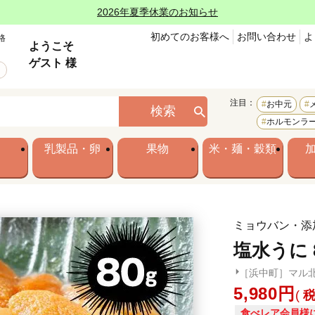
2026年夏季休業のお知らせ
初めてのお客様へ
お問い合わせ
よ
格
ようこそ
ゲスト 様
注目：
お中元
検索
ホルモンラ
乳製品・卵
果物
米・麺・穀類
ミョウバン・添
塩水うに 
［浜中町］マル
5,980
食べレア会員様