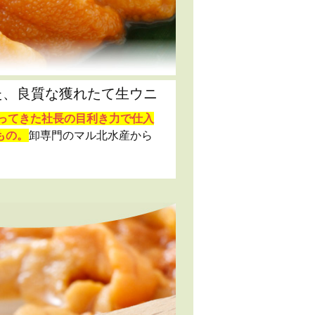
た、良質な獲れたて生ウニ
扱ってきた社長の目利き力で仕入
もの。
卸専門のマル北水産から