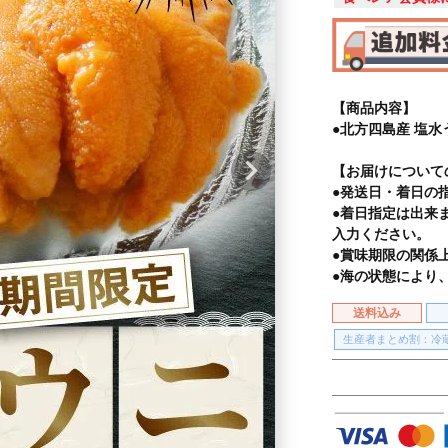
【商品内容】
●北方四島産 塩水
【お届けについて
●発送日・着日の
●着日指定は出来
入力ください。
●賞味期限の関係
●海の状態により
送料込み
生産者まとめ割：冷