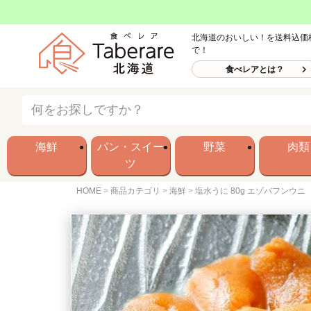
北海道のおいしい！を送料込価
で！
食べレアとは？
海鮮
パン・スイー
野菜
肉類
ツ
HOME
商品カテゴリ
海鮮
塩水うに 80g エゾバフンウニ