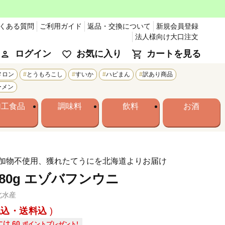
くある質問
ご利用ガイド
返品・交換について
新規会員登録
法人様向け大口注文
ログイン
お気に入り
カートを見る
メロン
とうもろこし
すいか
ハピまん
訳あり商品
ーメン
加工食品
調味料
飲料
お酒
加物不使用、獲れたてうにを北海道よりお届け
80g エゾバフンウニ
北水産
税込・送料込
には
60
ポイントプレゼント!