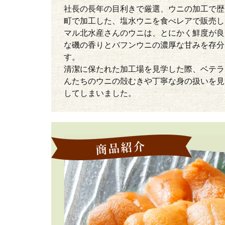
社長の長年の目利きで厳選、ウニの加工で歴
町で加工した、塩水ウニを食べレアで販売し
マル北水産さんのウニは、とにかく鮮度が良
な磯の香りとバフンウニの濃厚な甘みを存分
す。
清潔に保たれた加工場を見学した際、ベテラ
んたちのウニの殻むきや丁寧な身の扱いを見
してしまいました。