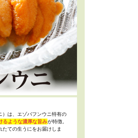
ニ）は、エゾバフンウニ特有の
けるような濃厚な旨み
が特徴。
れたての生うにをお届けしま