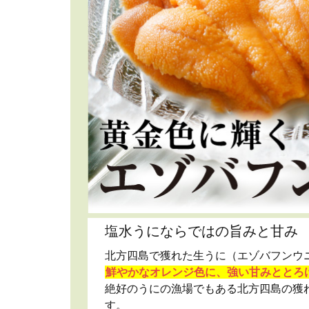
塩水うにならではの旨みと甘み
北方四島で獲れた生うに（エゾバフンウ
鮮やかなオレンジ色に、強い甘みととろ
絶好のうにの漁場でもある北方四島の獲
す。