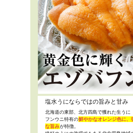
塩水うにならではの旨みと甘み
北海道の東部、北方四島で獲れた生うに
フンウニ特有の
鮮やかなオレンジ色に、
な旨み
が特徴。