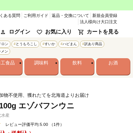
くある質問
ご利用ガイド
返品・交換について
新規会員登録
法人様向け大口注文
ログイン
お気に入り
カートを見る
メロン
とうもろこし
すいか
ハピまん
訳あり商品
ーメン
加工食品
調味料
飲料
お酒
加物不使用、獲れたてを北海道よりお届け
100g エゾバフンウニ
北水産
レビュー評価平均:5.00
（1件）