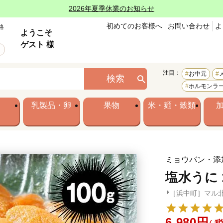
2026年夏季休業のお知らせ
初めてのお客様へ
お問い合わせ
よ
格
ようこそ
ゲスト 様
注目：
お中元
検索
ホルモンラ
乳製品・卵
果物
米・麺・穀類
ミョウバン・添
塩水うに 
［浜中町］マル
6,980