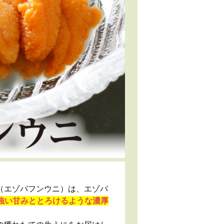
（エゾバフンウニ）は、エゾバ
強い甘みととろけるような濃厚