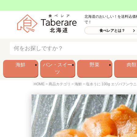
北海道のおいしい！を送料込価
で！
食べレアとは？
海鮮
パン・スイー
野菜
肉類
ツ
HOME
商品カテゴリ
海鮮
塩水うに 100g エゾバフンウニ