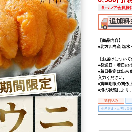
食べレア会員様
【商品内容】
●北方四島産 塩水う
【お届けについて
●発送日・着日の
●着日指定は出来
入力ください。
●賞味期限の関係
●海の状態により
送料込み
生産者まとめ割：冷