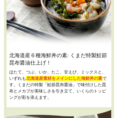
北海道産６種海鮮丼の素: くまだ特製鮭節
昆布醤油仕上げ！
ほたて、つぶ、いか、たこ、甘えび、ミックスと、
いずれも
北海道産素材をメインにした海鮮丼の素
で
す。くまだの特製「鮭節昆布醤油」で味付けした昆
布とメカブが美味しさを引き立て、いくらのトッピ
ングが彩を添えます。