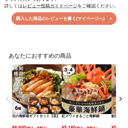
詳しくは
レビュー投稿ガイドページ
をご確認ください。
購入した商品のレビューを書く(マイページへ)
あなたにおすすめの商品
北の海鮮箱ギフトセット【花】
紅ズワイまるごと海鮮鍋
鮭節昆布醤
¥
6,600
¥
5,180
¥
5,000