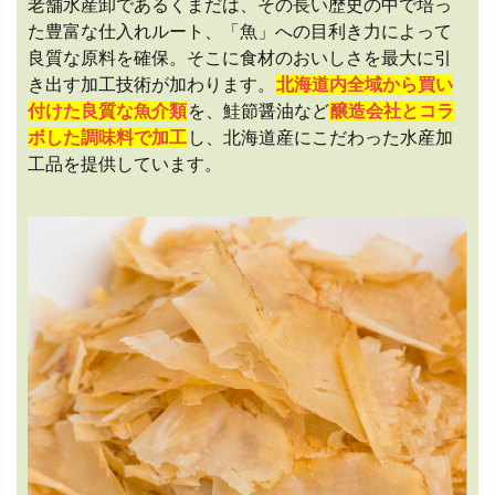
老舗水産卸であるくまだは、その長い歴史の中で培っ
た豊富な仕入れルート、「魚」への目利き力によって
良質な原料を確保。そこに食材のおいしさを最大に引
き出す加工技術が加わります。
北海道内全域から買い
付けた良質な魚介類
を、鮭節醤油など
醸造会社とコラ
ボした調味料で加工
し、北海道産にこだわった水産加
工品を提供しています。