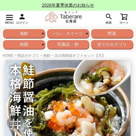
2026年夏季休業のお知らせ
MENU
ログイン
検索
カート
海鮮
パン・スイーツ
野菜
肉類
乳製品・卵
全てのカテゴリ
HOME
商品カテゴリ
海鮮
北の海鮮箱ギフトセット【月】