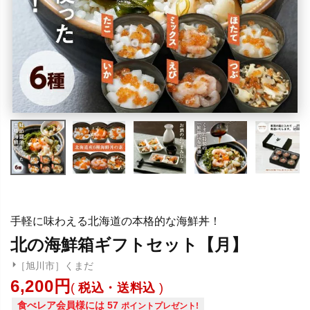
手軽に味わえる北海道の本格的な海鮮丼！
北の海鮮箱ギフトセット【月】
［旭川市］くまだ
6,200
税込・送料込
食べレア会員様には
57
ポイントプレゼント!