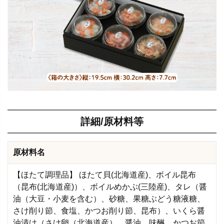
詳細/原材料等
原材料名
【ほたて調理品】 ほたて貝(北海道産)、ボイル昆布
（昆布(北海道産)）、ボイルめかぶ(三陸産)、タレ（醤
油（大豆・小麦を含む）、砂糖、果糖ぶどう糖液糖、
さけ削り節、食塩、かつお削り節、昆布）、いくら醤
油漬け（さけ卵（北海道産）、醤油、味醂、かつお節