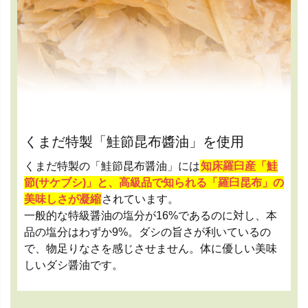
くまだ特製「鮭節昆布醬油」を使用
くまだ特製の「鮭節昆布醤油」には
知床羅臼産「鮭
節(サケブシ)」と、高級品で知られる「羅臼昆布」の
美味しさが凝縮
されています。
一般的な特級醤油の塩分が16%であるのに対し、本
品の塩分はわずか9%。ダシの旨さが利いているの
で、物足りなさを感じさせません。体に優しい美味
しいダシ醤油です。