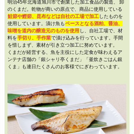
明治45年北海道旭川市で創業した加工食品の製造、 卸
のくまだ。乾物が商いの原点で、商品に使用している
鮭節や鰹節、昆布などは自社の工場で加工
したものを
使用しています。漬け魚も
ベースとなる酒粕、醤油、
味噌を道内の醸造元のものを使用
し、自社工場で、材
料を
手切り、手作業
で漬け込みを行っています。手間
を惜しまず、素材が引き立つ加工に努めています。
くまだが経営する、魚を主役にした定食が味わえるア
ンテナ店舗の「銀シャリ亭くまだ」「釜炊きごはん銀
くま」も連日たくさんのお客様でにぎわっています。