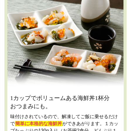
1カップでボリュームある海鮮丼1杯分
おつまみにも。
味付けされているので、解凍してご飯に乗せるだけ
で
簡単に本格的な海鮮丼
ができあがります。１カッ
プたっぷりの130g入り（お茶碗2食分、どんぶり１