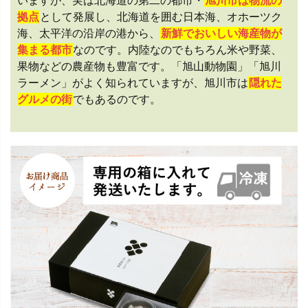
いますが、実は北海道の第二の都市・
旭川市は物流の
拠点
として発展し、北海道を囲む日本海、オホーツク
海、太平洋の沿岸の港から、
新鮮でおいしい海産物が
集まる都市
なのです。内陸なのでもちろん米や野菜、
果物などの農産物も豊富です。「旭山動物園」「旭川
ラーメン」がよく知られていますが、旭川市は
隠れた
グルメの街
でもあるのです。