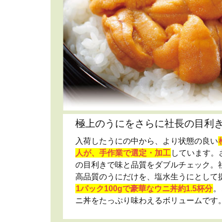
極上のうにをさらに社長の目利
入荷したうにの中から、より状態の良い
人が、手作業で選定・加工
しています。
の目利きで味と品質をダブルチェック。
高品質のうにだけを、塩水生うにとして
1パック100gで豪華なウニ丼約1.5杯分
。
ニ丼をたっぷり味わえるボリュームです