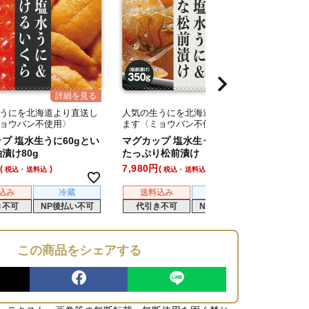
うにを北海道より直送し
人気の生うにを北海道より直送し
人気の
ョウバン不使用〉
ます〈ミョウバン不使用〉
ます〈
プ 塩水生うに60gとい
マグカップ 塩水生うにと数の子
マグカ
漬け80g
たっぷり松前漬け
くら醤
7,980
11,28
税込・送料込
税込・送料込
込み
冷蔵
送料込み
冷蔵
送
き不可
NP後払い不可
代引き不可
NP後払い不可
代
この商品をシェアする