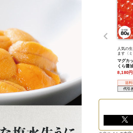
人気の生
ます〈ミ
マグカッ
くら醤油
8,180
送料
代引