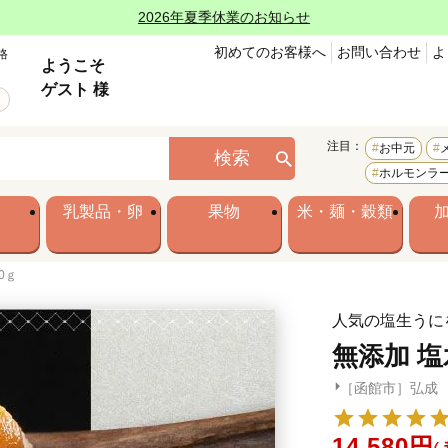
2026年夏季休業のお知らせ
初めてのお客様へ
お問い合わせ
よ
格
ようこそ
ゲスト 様
注目：
お中元
検索
ホルモンラ
乳製品・卵
果物
米・麺・穀類
0ｇ
人気の塩生うに
無添加 塩
［函館市］弘成
14,580