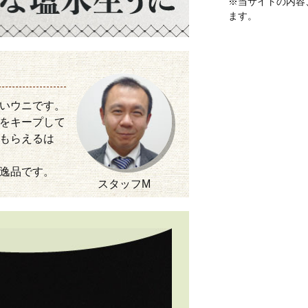
※当サイトの内容
ます。
いウニです。
をキープして
もらえるは
逸品です。
スタッフM