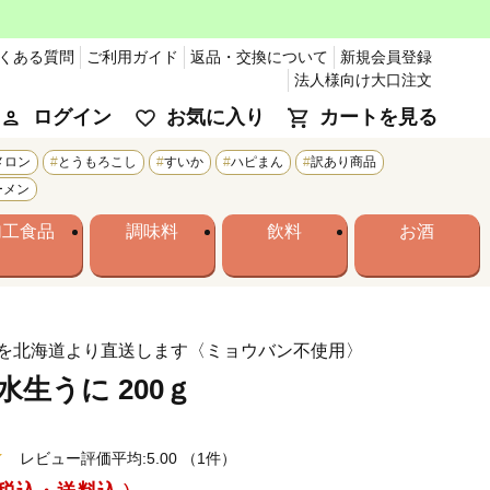
くある質問
ご利用ガイド
返品・交換について
新規会員登録
法人様向け大口注文
ログイン
お気に入り
カートを見る
メロン
とうもろこし
すいか
ハピまん
訳あり商品
ーメン
加工食品
調味料
飲料
お酒
を北海道より直送します〈ミョウバン不使用〉
水生うに 200ｇ
レビュー評価平均:5.00
（1件）