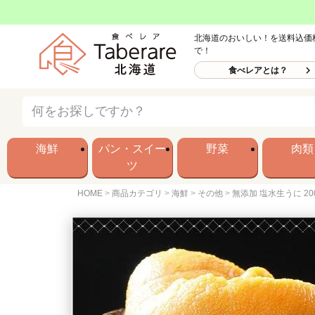
北海道のおいしい！を送料込価
で！
食べレアとは？
海鮮
パン・スイー
野菜
肉類
ツ
HOME
商品カテゴリ
海鮮
その他
無添加 塩水生うに 20