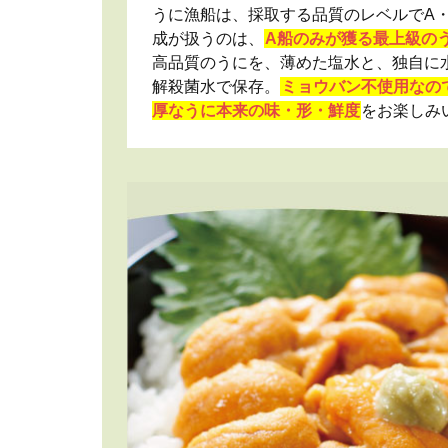
うに漁船は、採取する品質のレベルでA・
成が扱うのは、
A船のみが獲る最上級の
高品質のうにを、薄めた塩水と、独自に
解殺菌水で保存。
ミョウバン不使用なの
厚なうに本来の味・形・鮮度
をお楽しみ