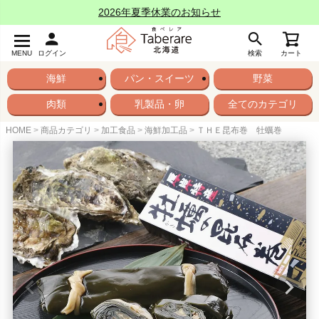
2026年夏季休業のお知らせ
MENU
ログイン
検索
カート
海鮮
パン・スイーツ
野菜
肉類
乳製品・卵
全てのカテゴリ
HOME
商品カテゴリ
加工食品
海鮮加工品
ＴＨＥ昆布巻 牡蠣巻