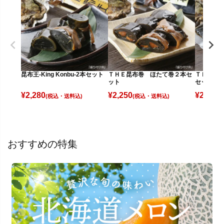
昆布王-King Konbu-2本セット
ＴＨＥ昆布巻 ほたて巻２本セ
ＴＨＥ昆
ット
セット
¥
2,280
¥
2,250
¥
2,650
(税込)
(税込)
(
おすすめの特集