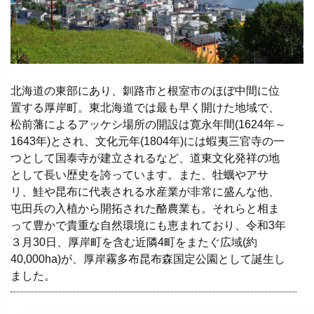
北海道の東部にあり、釧路市と根室市のほぼ中間に位
置する厚岸町。東北海道では最も早く開けた地域で、
松前藩によるアッケシ場所の開設は寛永年間(1624年～
1643年)とされ、文化元年(1804年)には蝦夷三官寺の一
つとして国泰寺が建立されるなど、道東文化発祥の地
として長い歴史を誇っています。また、牡蠣やアサ
リ、鮭や昆布に代表される水産業が非常に盛んな他、
屯田兵の入植から開拓された酪農業も。それらと相ま
って豊かで貴重な自然環境にも恵まれており、令和3年
３月30日、厚岸町を含む近隣4町をまたぐ広域(約
40,000ha)が、厚岸霧多布昆布森国定公園として誕生し
ました。