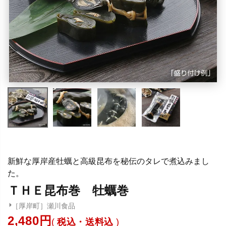
新鮮な厚岸産牡蠣と高級昆布を秘伝のタレで煮込みまし
た。
ＴＨＥ昆布巻 牡蠣巻
［厚岸町］瀬川食品
2,480
税込・送料込