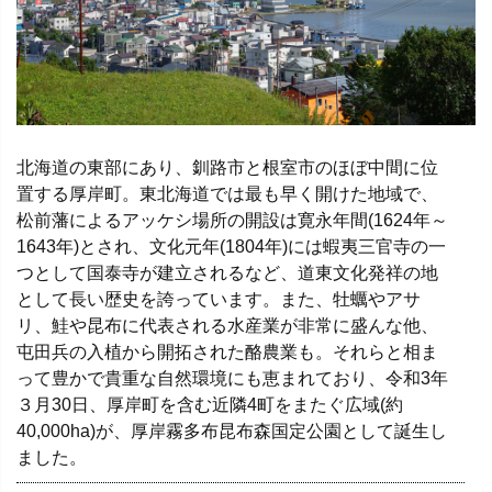
北海道の東部にあり、釧路市と根室市のほぼ中間に位
置する厚岸町。東北海道では最も早く開けた地域で、
松前藩によるアッケシ場所の開設は寛永年間(1624年～
1643年)とされ、文化元年(1804年)には蝦夷三官寺の一
つとして国泰寺が建立されるなど、道東文化発祥の地
として長い歴史を誇っています。また、牡蠣やアサ
リ、鮭や昆布に代表される水産業が非常に盛んな他、
屯田兵の入植から開拓された酪農業も。それらと相ま
って豊かで貴重な自然環境にも恵まれており、令和3年
３月30日、厚岸町を含む近隣4町をまたぐ広域(約
40,000ha)が、厚岸霧多布昆布森国定公園として誕生し
ました。