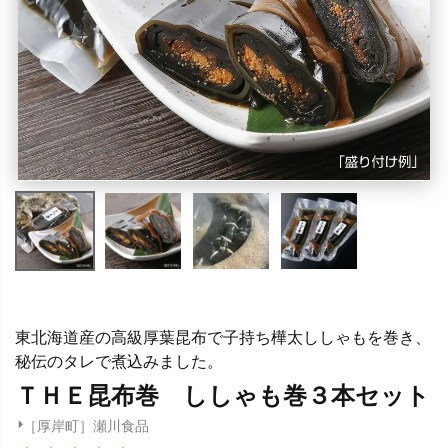
東北海道産の高級厚葉昆布で子持ち樺太ししゃもを巻き、
秘伝のタレで煮込みました。
ＴＨＥ昆布巻 ししゃも巻３本セット
［厚岸町］瀬川食品