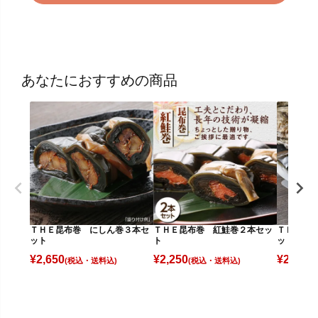
あなたにおすすめの商品
ＴＨＥ昆布巻 にしん巻３本セ
ＴＨＥ昆布巻 紅鮭巻２本セッ
ＴＨＥ昆
ット
ト
ット
¥
2,650
¥
2,250
¥
2,250
(税込)
(税込)
(