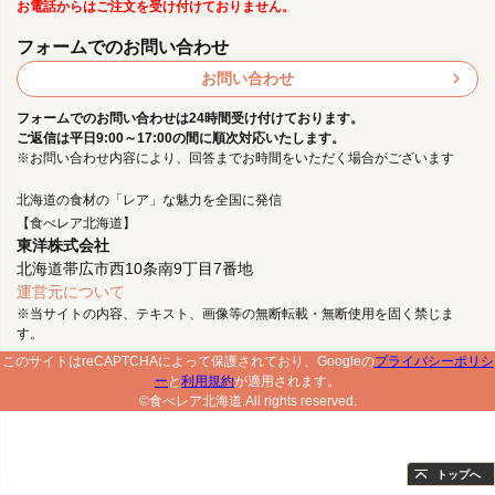
お電話からはご注文を受け付けておりません。
フォームでのお問い合わせ
お問い合わせ
フォームでのお問い合わせは24時間受け付けております。
ご返信は平日9:00～17:00の間に順次対応いたします。
※お問い合わせ内容により、回答までお時間をいただく場合がございます
北海道の食材の「レア」な魅力を全国に発信
【食べレア北海道】
東洋株式会社
北海道帯広市西10条南9丁目7番地
運営元について
※当サイトの内容、テキスト、画像等の無断転載・無断使用を固く禁じま
す。
このサイトはreCAPTCHAによって保護されており、Googleの
プライバシーポリシ
ー
と
利用規約
が適用されます。
©食べレア北海道.All rights reserved.
トップへ