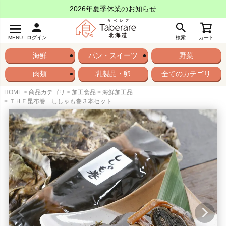
2026年夏季休業のお知らせ
MENU
ログイン
検索
カート
海鮮
パン・スイーツ
野菜
肉類
乳製品・卵
全てのカテゴリ
HOME
商品カテゴリ
加工食品
海鮮加工品
ＴＨＥ昆布巻 ししゃも巻３本セット