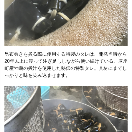
昆布巻きを煮る際に使用する特製のタレは、開発当時から
20年以上に渡って注ぎ足ししながら使い続けている、厚岸
町産牡蠣の煮汁を使用した秘伝の特製タレ。具材にまでし
っかりと味を染み込ませます。