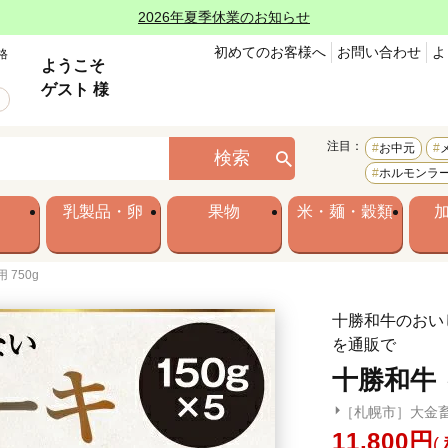
2026年夏季休業のお知らせ
初めてのお客様へ
お問い合わせ
よ
格
ようこそ
ゲスト 様
注目：
お中元
検索
ホルモンラ
乳製品・卵
果物
米・麺・穀類
 750g
十勝和牛のおい
を通販で
十勝和牛 
［札幌市］大金
11,800