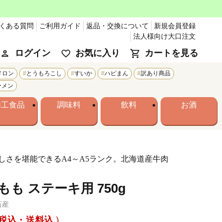
くある質問
ご利用ガイド
返品・交換について
新規会員登録
法人様向け大口注文
ログイン
お気に入り
カートを見る
メロン
とうもろこし
すいか
ハピまん
訳あり商品
ーメン
加工食品
調味料
飲料
お酒
しさを堪能できるA4～A5ランク。北海道産牛肉
もも ステーキ用 750g
畜産
税込・送料込