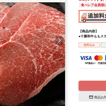
食べレア会員様
【商品内容】
●十勝和牛ももステー
送料込み
商品お