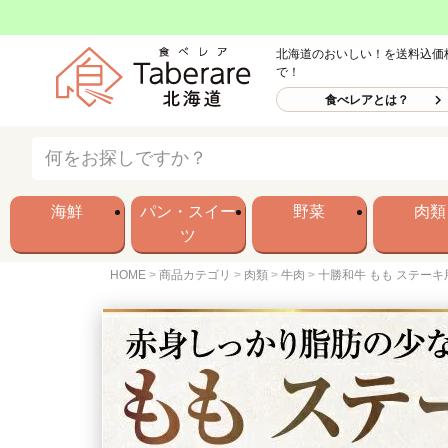
北海道のおいしい！を送料込価
で！
食べレアとは？
海鮮
パン・スイー
野菜
肉類
ツ
HOME
商品カテゴリ
肉類
牛肉
十勝和牛 もも ステーキ用