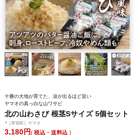
十勝の大地が育てた、涙が出るほど旨い
ヤマオの真っ白な山ワサビ
北の山わさび 根茎Sサイズ 5個セット
［芽室町］ヤマオ
3,180
税込・送料込