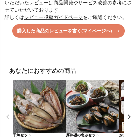
いただいたレビューは商品開発やサービス改善の参考にさ
せていただいております。
詳しくは
レビュー投稿ガイドページ
をご確認ください。
購入した商品のレビューを書く(マイページへ)
あなたにおすすめの商品
干魚セット
厚岸磯の恵みセット
かきの燻製