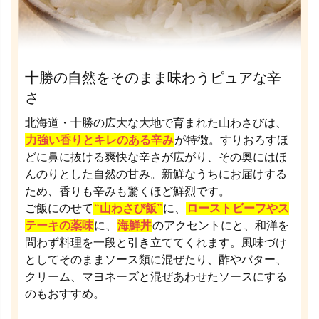
十勝の自然をそのまま味わうピュアな辛
さ
北海道・十勝の広大な大地で育まれた山わさびは、
力強い香りとキレのある辛み
が特徴。すりおろすほ
どに鼻に抜ける爽快な辛さが広がり、その奥にはほ
んのりとした自然の甘み。新鮮なうちにお届けする
ため、香りも辛みも驚くほど鮮烈です。
ご飯にのせて
“山わさび飯”
に、
ローストビーフやス
テーキの薬味
に、
海鮮丼
のアクセントにと、和洋を
問わず料理を一段と引き立ててくれます。風味づけ
としてそのままソース類に混ぜたり、酢やバター、
クリーム、マヨネーズと混ぜあわせたソースにする
のもおすすめ。