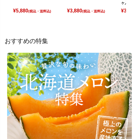
ヶ入
¥
5,880
¥
3,880
¥
3,780
(税込)
(税込)
(
おすすめの特集