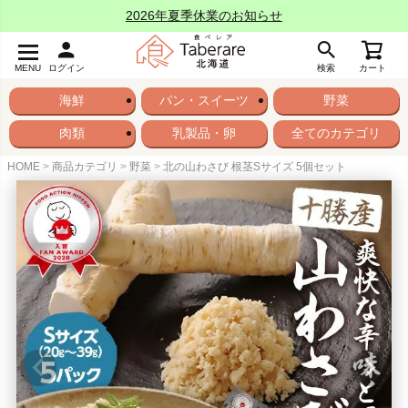
2026年夏季休業のお知らせ
MENU
ログイン
検索
カート
海鮮
パン・スイーツ
野菜
肉類
乳製品・卵
全てのカテゴリ
HOME
商品カテゴリ
野菜
北の山わさび 根茎Sサイズ 5個セット