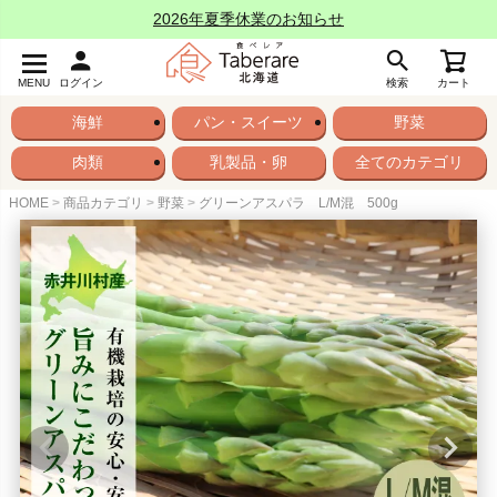
2026年夏季休業のお知らせ
MENU
ログイン
検索
カート
海鮮
パン・スイーツ
野菜
肉類
乳製品・卵
全てのカテゴリ
HOME
商品カテゴリ
野菜
グリーンアスパラ L/M混 500g