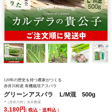
120年の歴史を持つ農家がつくる
赤井川村産 有機栽培アスパラ
グリーンアスパラ L/M混 500g
［赤井川村］滝本農場
3,180
税込・送料込