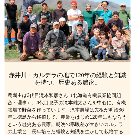
赤井川・カルデラの地で120年の経験と知識
を持つ、歴史ある農家。
農園主は3代目滝本和彦さん（北海道有機農業協同組
合・理事）、4代目息子の滝本雄太さんを中心に、有機
栽培で野菜を作っています。滝本農場は先祖が明治36
年に徳島から移植して、農業をはじめ120年にもなろう
という歴史ある農家。朝晩の寒暖差が大きいカルデラ
の土壌と、長年培った経験と知識を生かして栽培する