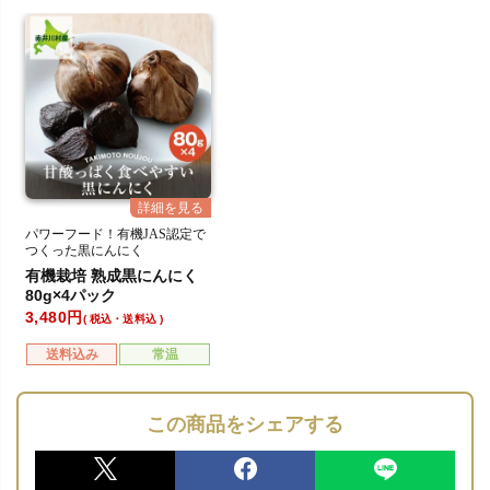
パワーフード！有機JAS認定で
つくった黒にんにく
有機栽培 熟成黒にんにく
80g×4パック
3,480
税込・送料込
送料込み
常温
この商品をシェアする