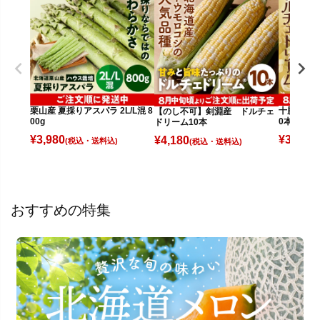
栗山産 夏採りアスパラ 2L/L混 8
十勝幕別産
【のし不可】剣淵産 ドルチェ
00g
0本(5kg)
ドリーム10本
¥
3,980
¥
3,580
¥
4,180
(税込)
(
(税込)
おすすめの特集