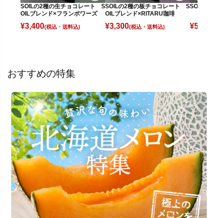
SOILの2種の生チョコレート S
SOILの2種の板チョコレート S
SOIL 
OILブレンド×フランボワーズ
OILブレンド×RITARU珈琲
¥
3,400
¥
3,300
¥
5,800
(税込)
(税込)
(
おすすめの特集