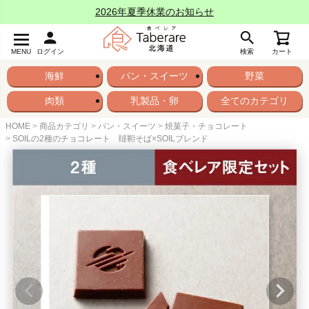
2026年夏季休業のお知らせ
MENU
ログイン
検索
カート
海鮮
パン・スイーツ
野菜
肉類
乳製品・卵
全てのカテゴリ
HOME
商品カテゴリ
パン・スイーツ
焼菓子・チョコレート
SOILの2種のチョコレート 韃靼そば×SOILブレンド