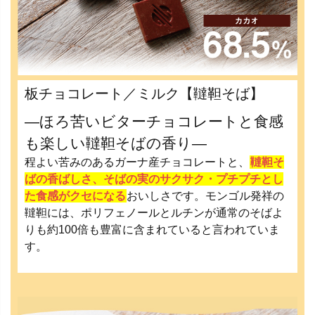
板チョコレート／ミルク【韃靼そば】
―ほろ苦いビターチョコレートと食感
も楽しい韃靼そばの香り―
程よい苦みのあるガーナ産チョコレートと、
韃靼そ
ばの香ばしさ、そばの実のサクサク・プチプチとし
た食感がクセになる
おいしさです。モンゴル発祥の
韃靼には、ポリフェノールとルチンが通常のそばよ
りも約100倍も豊富に含まれていると言われていま
す。