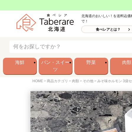
北海道のおいしい！を送料込価
で！
食べレアとは？
海鮮
パン・スイー
野菜
肉類
ツ
HOME
商品カテゴリ
肉類
その他
みそ味ホルモン 3袋