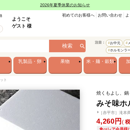
2026年夏季休業のお知らせ
初めてのお客様へ
お問い合わせ
よ
格
ようこそ
ゲスト 様
注目：
お中元
検索
ホルモンラ
乳製品・卵
果物
米・麺・穀類
セット
焼くもよし、鍋
みそ味ホ
［赤平市］滝本
4,260
食べレア会員様