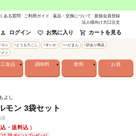
くある質問
ご利用ガイド
返品・交換について
新規会員登録
法人様向け大口注文
ログイン
お気に入り
カートを見る
メロン
とうもろこし
すいか
ハピまん
訳あり商品
ーメン
加工食品
調味料
飲料
お酒
もよし
ルモン 3袋セット
商店
税込・送料込
には
39
ポイントプレゼント!