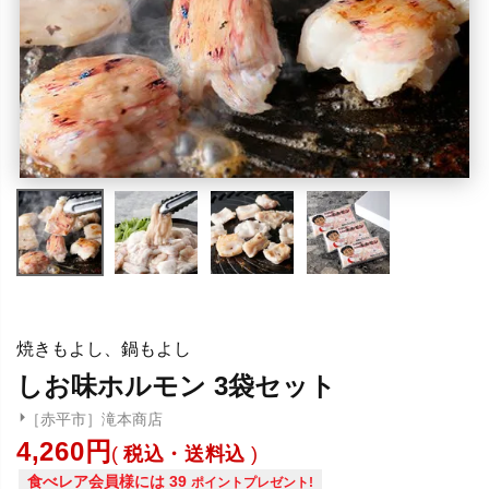
焼きもよし、鍋もよし
しお味ホルモン 3袋セット
［赤平市］滝本商店
4,260
税込・送料込
食べレア会員様には
39
ポイントプレゼント!