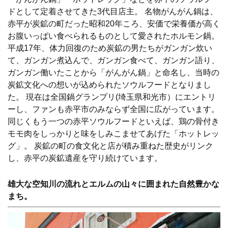
ドとして定着させてきた3代目店主。 名物がんがん鍋は、
赤平が炭鉱の町だった昭和20年ころ、安価で栄養価が高く
お腹いっぱい食べられるものとして愛されたホルモン鍋。
平成17年、体力回復のため炭鉱の男たちがガンガン炊い
て、ガンガン煮込んで、ガンガン食べて、ガンガン語り、
ガンガン働いたことから「がんがん鍋」と命名し、当時の
炭鉱文化への想いが込められたソウルフードとなりまし
た。 現在は全国鍋グランプリ(埼玉県和光市）にエントリ
ーし、ファンも赤平市のみならず全国に広がっています。
同じくもう一つの赤平ソウルフードといえば、鶏の骨付き
モモ肉をしっかりと味をしみこませてあげた「ホットレッ
グ」。 炭鉱の町の食文化と店が積み重ねた歴史がリンク
し、赤平の炭鉱遺産を守り続けています。
雄大な空知川の流れとエルムの山々に囲まれた自然豊かな
まち。