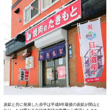
炭鉱と共に発展した赤平は平成6年最後の炭鉱が閉山と