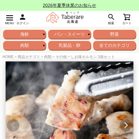
2026年夏季休業のお知らせ
MENU
ログイン
検索
カート
海鮮
パン・スイーツ
野菜
肉類
乳製品・卵
全てのカテゴリ
HOME
商品カテゴリ
肉類
その他
しお味ホルモン 3袋セット