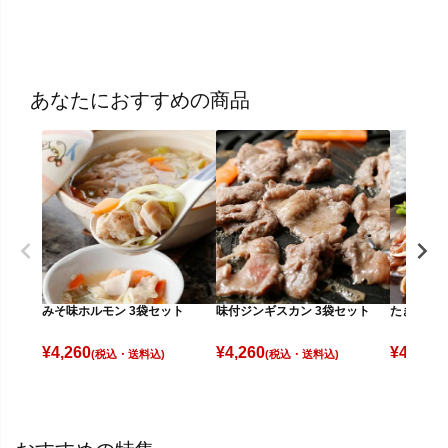
あなたにおすすめの商品
みそ味ホルモン 3袋セット
味付ジンギスカン 3袋セット
たきもと 
¥
4,260
¥
4,260
¥
4,770
(税込)
(税込)
(