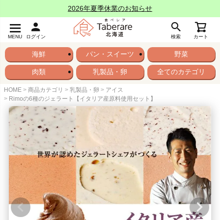
2026年夏季休業のお知らせ
MENU
ログイン
検索
カート
海鮮
パン・スイーツ
野菜
肉類
乳製品・卵
全てのカテゴリ
HOME
商品カテゴリ
乳製品・卵
アイス
Rimoの6種のジェラート【イタリア産原料使用セット】