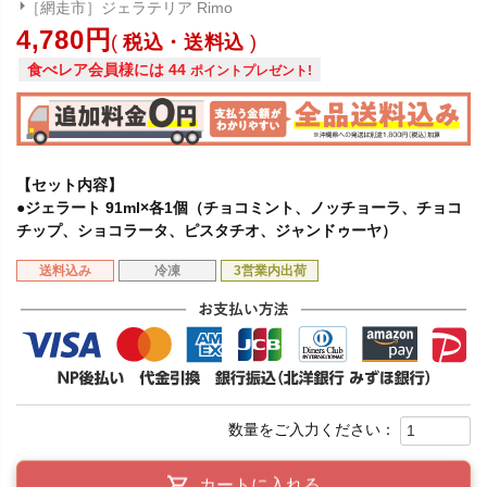
［網走市］ジェラテリア Rimo
4,780
税込・送料込
食べレア会員様には
44
ポイントプレゼント!
【セット内容】
●ジェラート 91ml×各1個（チョコミント、ノッチョーラ、チョコ
チップ、ショコラータ、ピスタチオ、ジャンドゥーヤ）
送料込み
冷凍
3営業内出荷
カートに入れる