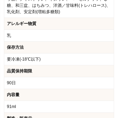
糖、和三盆、はちみつ、洋酒／甘味料(トレハロース)、
乳化剤、安定剤(増粘多糖類)
アレルギー物質
乳
保存方法
要冷凍(-18℃以下)
品質保持期限
90日
内容量
91ml