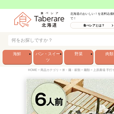
北海道のおいしい！を送料込価
で！
食べレアとは？
海鮮
パン・スイー
野菜
肉類
ツ
HOME
商品カテゴリ
米・麺・穀類
麺類
上原農場 手打