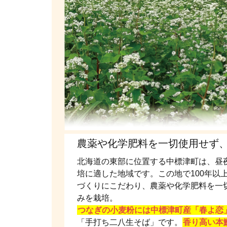
農薬や化学肥料を一切使用せず
北海道の東部に位置する中標津町は、昼
培に適した地域です。この地で100年以
づくりにこだわり、農薬や化学肥料を一
みを栽培。
つなぎの小麦粉には中標津町産「春よ恋
「手打ち二八生そば」です。
香り高い本