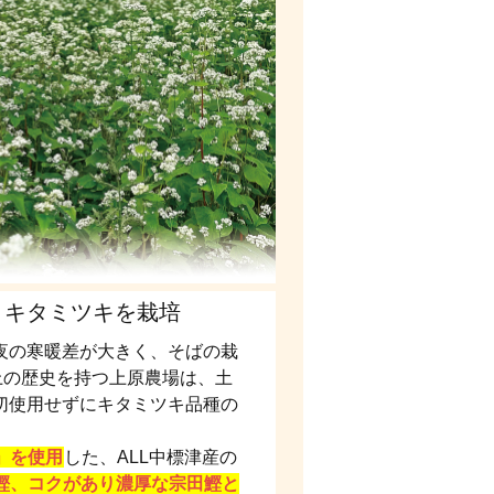
、キタミツキを栽培
夜の寒暖差が大きく、そばの栽
上の歴史を持つ上原農場は、土
切使用せずにキタミツキ品種の
」を使用
した、ALL中標津産の
鰹、コクがあり濃厚な宗田鰹と