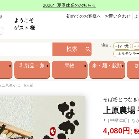
2026年夏季休業のお知らせ
初めてのお客様へ
お問い合わせ
よ
格
ようこそ
ゲスト 様
注目：
お中元
検索
ホルモンラ
乳製品・卵
果物
米・麺・穀類
ち二八生そば 6人前
そば粉とつなぎ
上原農場
［中標津町］な
4,080