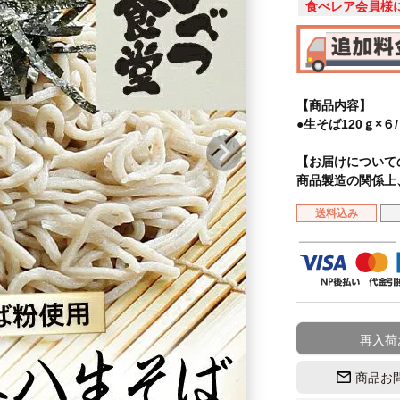
食べレア会員様
【商品内容】
●生そば120ｇ×６/
【お届けについて
商品製造の関係上
送料込み
再入荷
商品お