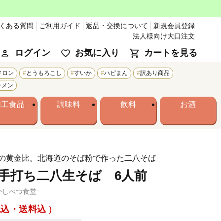
くある質問
ご利用ガイド
返品・交換について
新規会員登録
法人様向け大口注文
ログイン
お気に入り
カートを見る
メロン
とうもろこし
すいか
ハピまん
訳あり商品
ーメン
加工食品
調味料
飲料
お酒
の黄金比。北海道のそば粉で作った二八そば
 手打ち二八生そば 6人前
かしべつ食堂
税込・送料込