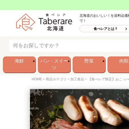
北海道のおいしい！を送料込価
で！
食べレアとは？
海鮮
パン・スイー
野菜
肉類
ツ
HOME
商品カテゴリ
加工食品
【食べレア限定】おこっぺ