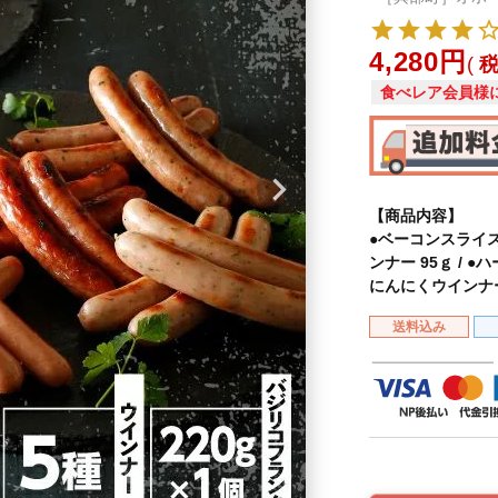
4,280
食べレア会員様
【商品内容】
●ベーコンスライス 
ンナー 95ｇ / ●
にんにくウインナー 
送料込み