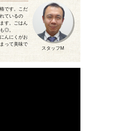
格です。こだ
れているの
ます。ごはん
も◎。
にんにくがお
まって美味で
スタッフM