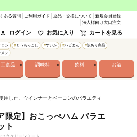
くある質問
ご利用ガイド
返品・交換について
新規会員登録
法人様向け大口注文
ログイン
お気に入り
カートを見る
メロン
とうもろこし
すいか
ハピまん
訳あり商品
ーメン
加工食品
調味料
飲料
お酒
使用した、ウインナーとベーコンのバラエティ
ア限定】おこっぺハム バラエ
ット
ーツククリーンミート