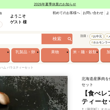
2026年夏季休業のお知らせ
初めてのお客様へ
お問い合わせ
よ
格
ようこそ
ゲスト 様
注目：
お中元
検索
ホルモンラ
乳製品・卵
果物
米・麺・穀類
ハム バラエティーセット
北海道産豚肉を
セット
【食べレ
ティーセ
［興部町］オホ