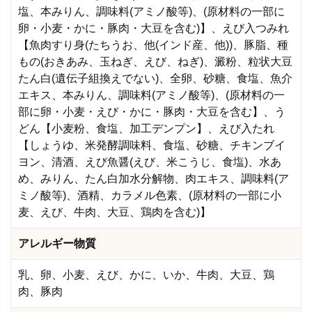
塩、本みりん、調味料(アミノ酸等)、(原材料の一部に
卵・小麦・かに・豚肉・大豆を含む)】、えび入つみれ
【魚肉すり身(たちうお、他(インド産、他))、豚脂、種
もの(おきあみ、玉ねぎ、えび、ねぎ)、澱粉、粒状大豆
たん白(遺伝子組換えでない)、全卵、砂糖、食塩、魚介
エキス、本みりん、調味料(アミノ酸等)、(原材料の一
部に卵・小麦・えび・かに・豚肉・大豆を含む】、う
どん【小麦粉、食塩、加工デンプン】、えび入たれ
【しょうゆ、米発酵調味料、食塩、砂糖、チキンブイ
ヨン、清酒、えび魚醤(えび、米こうじ、食塩)、水あ
め、みりん、たん白加水分解物、肉エキス、調味料(ア
ミノ酸等)、酒精、カラメル色素、(原材料の一部に小
麦、えび、牛肉、大豆、鶏肉を含む)】
アレルギー物質
乳、卵、小麦、えび、かに、いか、牛肉、大豆、鶏
肉、豚肉