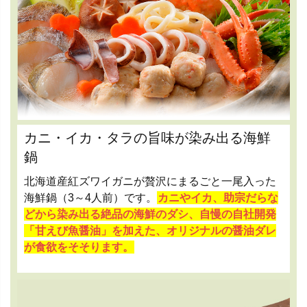
カニ・イカ・タラの旨味が染み出る海鮮
鍋
北海道産紅ズワイガニが贅沢にまるごと一尾入った
海鮮鍋（3～4人前）です。
カニやイカ、助宗だらな
どから染み出る絶品の海鮮のダシ、自慢の自社開発
「甘えび魚醤油」を加えた、オリジナルの醤油ダレ
が食欲をそそります。