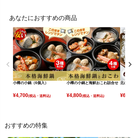
あなたにおすすめの商品
小樽の小鍋（6個入）
小樽の小鍋と海鮮おこわ詰合せ
北の海鮮
¥
4,700
¥
4,800
¥
6,600
(税込)
(税込)
(
おすすめの特集