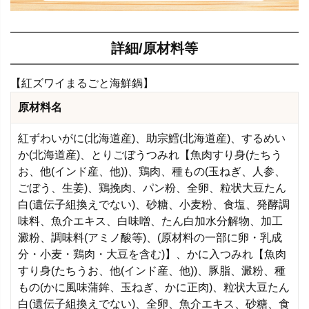
詳細/原材料等
【紅ズワイまるごと海鮮鍋】
原材料名
紅ずわいがに(北海道産)、助宗鱈(北海道産)、するめい
か(北海道産)、とりごぼうつみれ【魚肉すり身(たちう
お、他(インド産、他))、鶏肉、種もの(玉ねぎ、人参、
ごぼう、生姜)、鶏挽肉、パン粉、全卵、粒状大豆たん
白(遺伝子組換えでない)、砂糖、小麦粉、食塩、発酵調
味料、魚介エキス、白味噌、たん白加水分解物、加工
澱粉、調味料(アミノ酸等)、(原材料の一部に卵・乳成
分・小麦・鶏肉・大豆を含む)】、かに入つみれ【魚肉
すり身(たちうお、他(インド産、他))、豚脂、澱粉、種
もの(かに風味蒲鉾、玉ねぎ、かに正肉)、粒状大豆たん
白(遺伝子組換えでない)、全卵、魚介エキス、砂糖、食