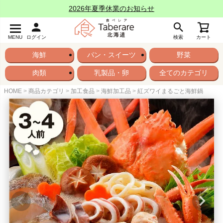
2026年夏季休業のお知らせ
MENU
ログイン
検索
カート
海鮮
パン・スイーツ
野菜
肉類
乳製品・卵
全てのカテゴリ
HOME
商品カテゴリ
加工食品
海鮮加工品
紅ズワイまるごと海鮮鍋