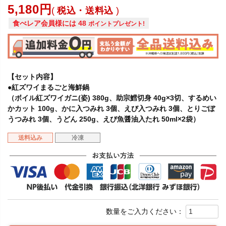
5,180
税込・送料込
食べレア会員様には
48
ポイントプレゼント!
【セット内容】
●紅ズワイまるごと海鮮鍋
（ボイル紅ズワイガニ(姿) 380g、助宗鱈切身 40g×3切、するめい
かカット 100g、かに入つみれ 3個、えび入つみれ 3個、とりごぼ
うつみれ 3個、うどん 250g、えび魚醤油入たれ 50ml×2袋）
送料込み
冷凍