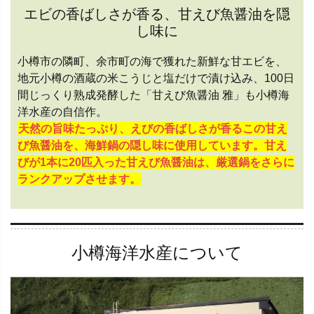
エビの香ばしさが香る、甘えび魚醤油を隠
し味に
小樽市の隣町、余市町の海で獲れた新鮮な甘エビを、
地元小樽の酒蔵の米こうじと塩だけで漬け込み、100日
間じっくり熟成発酵した「甘えび魚醤油 雅」も小樽海
洋水産の自信作。
天然の旨味たっぷり、えびの香ばしさが香るこの甘え
び魚醤油を、海鮮鍋の隠し味に使用しています。甘え
びが1本に20匹入った甘えび魚醤油は、厳選鍋をさらに
ランクアップさせます。
小樽海洋水産について