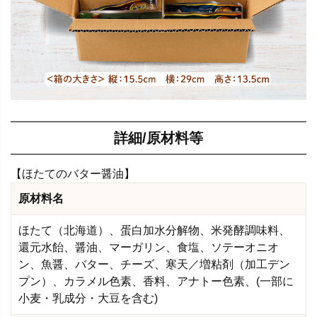
詳細/原材料等
【ほたてのバター醤油】
原材料名
ほたて（北海道）、蛋白加水分解物、米発酵調味料、
還元水飴、醤油、マーガリン、食塩、ソテーオニオ
ン、魚醤、バター、チーズ、寒天／増粘剤（加工デン
プン）、カラメル色素、香料、アナトー色素、(一部に
小麦・乳成分・大豆を含む)