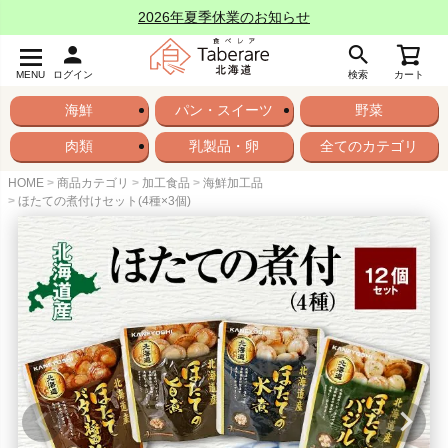
2026年夏季休業のお知らせ
MENU
ログイン
検索
カート
海鮮
パン・スイーツ
野菜
肉類
乳製品・卵
全てのカテゴリ
HOME
商品カテゴリ
加工食品
海鮮加工品
ほたての煮付けセット(4種×3個)