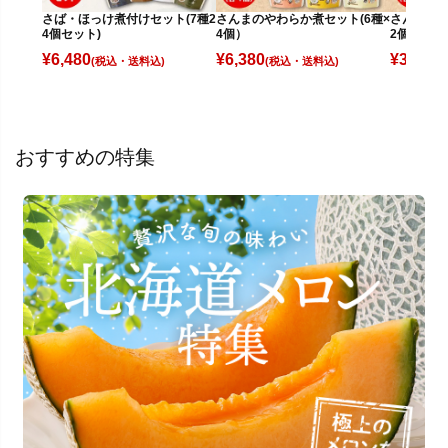
さば・ほっけ煮付けセット(7種2
さんまのやわらか煮セット(6種×
さんまのや
4個セット)
4個）
2個)
¥
6,480
¥
6,380
¥
3,780
(税込)
(税込)
(
おすすめの特集