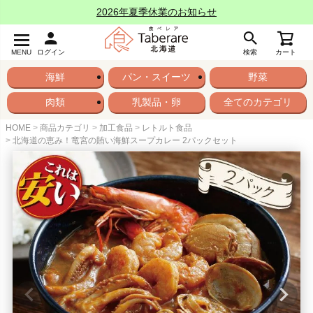
2026年夏季休業のお知らせ
MENU
ログイン
検索
カート
海鮮
パン・スイーツ
野菜
肉類
乳製品・卵
全てのカテゴリ
HOME
商品カテゴリ
加工食品
レトルト食品
北海道の恵み！竜宮の賄い海鮮スープカレー 2パックセット