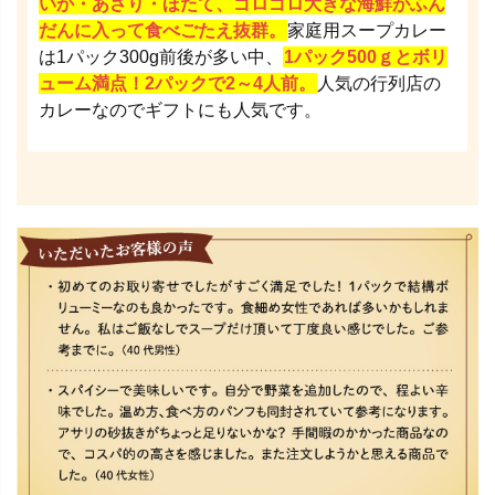
いか・あさり・ほたて、ゴロゴロ大きな海鮮がふん
だんに入って食べごたえ抜群。
家庭用スープカレー
は1パック300g前後が多い中、
1パック500ｇとボリ
ューム満点！2パックで2～4人前。
人気の行列店の
カレーなのでギフトにも人気です。