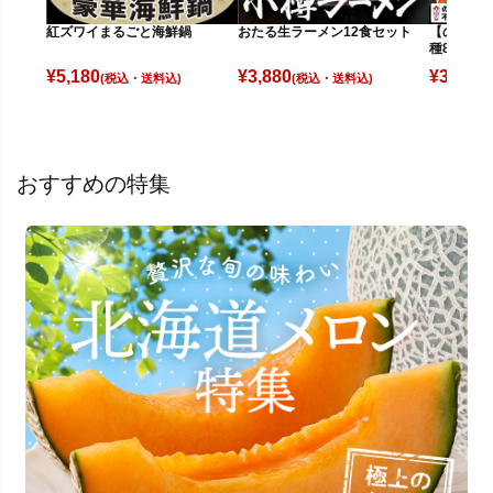
【のし不可
紅ズワイまるごと海鮮鍋
おたる生ラーメン12食セット
種8食セッ
¥
3,480
¥
5,180
¥
3,880
(
(税込)
(税込)
おすすめの特集